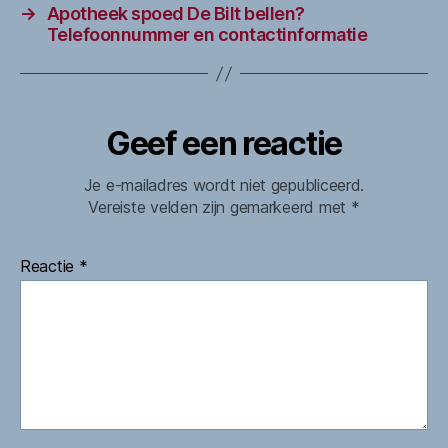
→
Apotheek spoed De Bilt bellen?
Telefoonnummer en contactinformatie
Geef een reactie
Je e-mailadres wordt niet gepubliceerd.
Vereiste velden zijn gemarkeerd met
*
Reactie
*