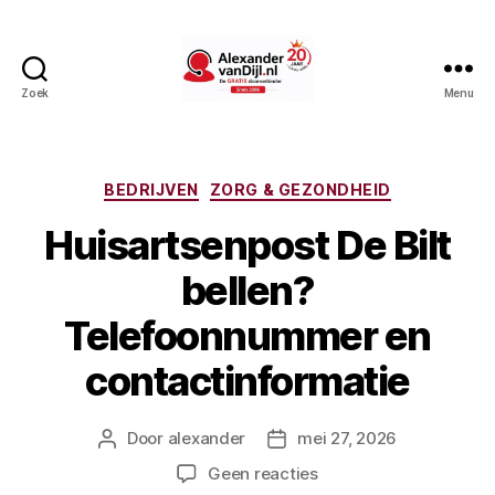
Zoek
Menu
AlexandervanDijl.nl
Categorieën
BEDRIJVEN
ZORG & GEZONDHEID
Huisartsenpost De Bilt
bellen?
Telefoonnummer en
contactinformatie
Door
alexander
mei 27, 2026
Berichtauteur
Berichtdatum
op
Geen reacties