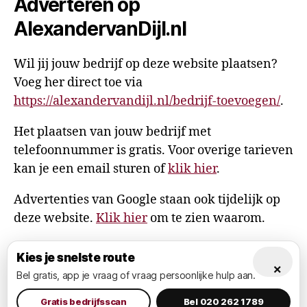
Adverteren op
AlexandervanDijl.nl
Wil jij jouw bedrijf op deze website plaatsen?
Voeg her direct toe via
https://alexandervandijl.nl/bedrijf-toevoegen/
.
Het plaatsen van jouw bedrijf met
telefoonnummer is gratis. Voor overige tarieven
kan je een email sturen of
klik hier
.
Advertenties van Google staan ook tijdelijk op
deze website.
Klik hier
om te zien waarom.
Kies je snelste route
×
Bel gratis, app je vraag of vraag persoonlijke hulp aan.
© 2026
AlexandervanDijl.nl
Omhoog
↑
Privacy Policy
Gratis bedrijfsscan
Bel 020 262 1789