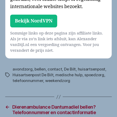
internationale websites bezoekt.
Bekijk NordVPN
Sommige links op deze pagina zijn affiliate links.
Als je via zo’n link iets afsluit, kan Alexander
vanDijl.nl een vergoeding ontvangen. Voor jou
verandert de prijs niet.
avondzorg
,
bellen
,
contact
,
De Bilt
,
huisartsenpost
,
Huisartsenpost De Bilt
,
medische hulp
,
spoedzorg
,
Tags
telefoonnummer
,
weekendzorg
←
Dierenambulance Dantumadiel bellen?
Telefoonnummer en contactinformatie