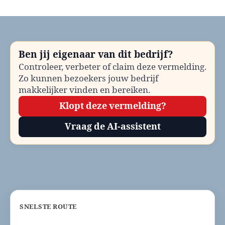
Huisartsenpost
De
Bilt
bellen?
Telefoonnummer
Ben jij eigenaar van dit bedrijf?
en
Controleer, verbeter of claim deze vermelding.
contactinformatie
Zo kunnen bezoekers jouw bedrijf
makkelijker vinden en bereiken.
Klopt deze vermelding?
Vraag de AI-assistent
SNELSTE ROUTE