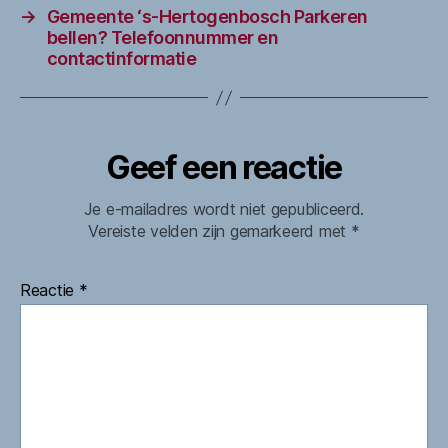
→
Gemeente ‘s-Hertogenbosch Parkeren
bellen? Telefoonnummer en
contactinformatie
Geef een reactie
Je e-mailadres wordt niet gepubliceerd.
Vereiste velden zijn gemarkeerd met
*
Reactie
*