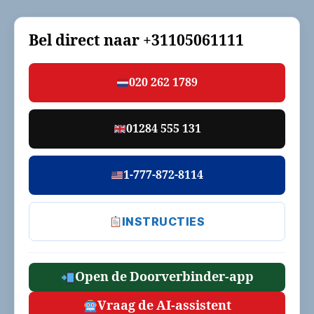
Bel direct naar
+31105061111
020 262 1789
01284 555 131
1-777-872-8114
INSTRUCTIES
Open de Doorverbinder-app
Vraag de AI-assistent