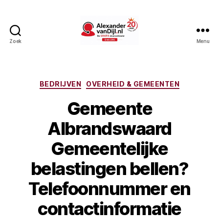
Zoek
Menu
AlexandervanDijl.nl
Categorieën
BEDRIJVEN
OVERHEID & GEMEENTEN
Gemeente
Albrandswaard
Gemeentelijke
belastingen bellen?
Telefoonnummer en
contactinformatie