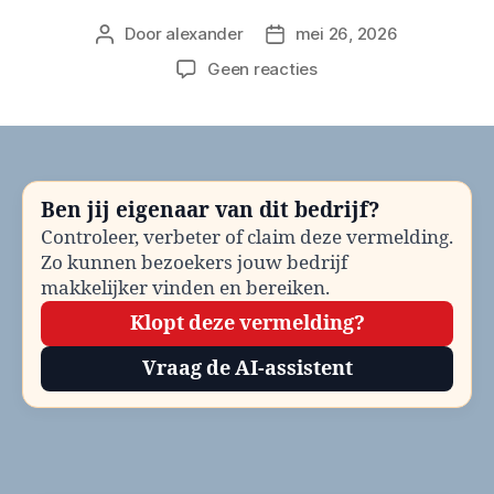
Door
alexander
mei 26, 2026
Berichtauteur
Berichtdatum
op
Geen reacties
Gemeente
Albrandswaard
Gemeentelijke
belastingen
bellen?
Ben jij eigenaar van dit bedrijf?
Telefoonnummer
Controleer, verbeter of claim deze vermelding.
en
Zo kunnen bezoekers jouw bedrijf
contactinformatie
makkelijker vinden en bereiken.
Klopt deze vermelding?
Vraag de AI-assistent