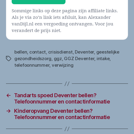
Sommige links op deze pagina zijn affiliate links.
Als je via zo’n link iets afsluit, kan Alexander
vanDijl.nl een vergoeding ontvangen. Voor jou
verandert de prijs niet.
bellen
,
contact
,
crisisdienst
,
Deventer
,
geestelijke
gezondheidszorg
,
ggz
,
GGZ Deventer
,
intake
,
Tags
telefoonnummer
,
verwijzing
←
Tandarts spoed Deventer bellen?
Telefoonnummer en contactinformatie
→
Kinderopvang Deventer bellen?
Telefoonnummer en contactinformatie