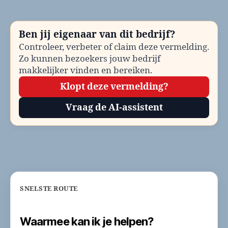
bellen?
Telefoonnummer
en
Ben jij eigenaar van dit bedrijf?
contactinformatie
Controleer, verbeter of claim deze vermelding.
Zo kunnen bezoekers jouw bedrijf
makkelijker vinden en bereiken.
Klopt deze vermelding?
Vraag de AI-assistent
SNELSTE ROUTE
Waarmee kan ik je helpen?