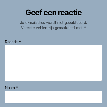
Geef een reactie
Je e-mailadres wordt niet gepubliceerd.
Vereiste velden zijn gemarkeerd met
*
Reactie
*
Naam
*