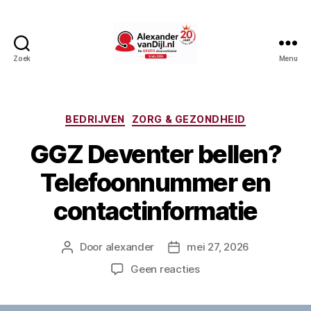
Zoek
Menu
AlexandervanDijl.nl
Categorieën
BEDRIJVEN
ZORG & GEZONDHEID
GGZ Deventer bellen?
Telefoonnummer en
contactinformatie
Door
alexander
mei 27, 2026
Berichtauteur
Berichtdatum
op
Geen reacties
GGZ
Deventer