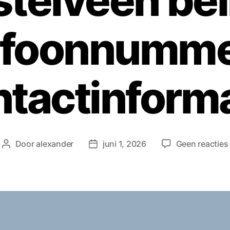
telveen bel
efoonnumme
ntactinforma
Door
alexander
juni 1, 2026
Geen reacties
Berichtauteur
Berichtdatum