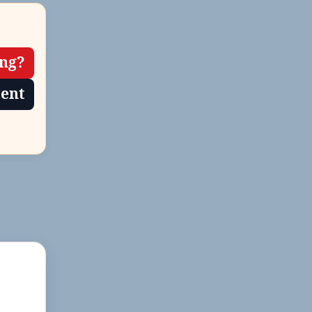
ing?
tent