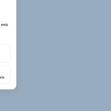
r een
ken