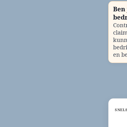
Ben 
bedr
Contr
clai
kunn
bedr
en b
SNEL