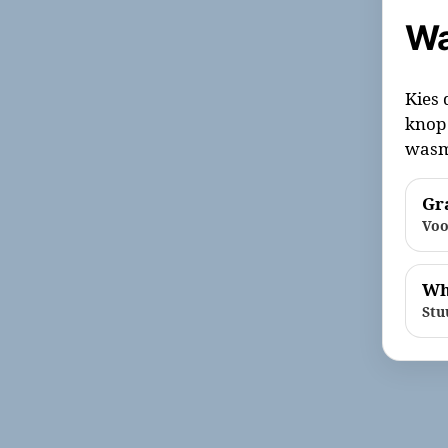
Wa
Kies 
knop 
wasm
Gra
Voo
Wh
Stu