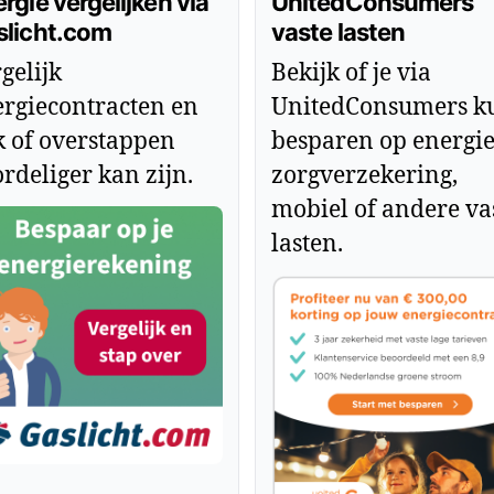
rgie vergelijken via
UnitedConsumers
slicht.com
vaste lasten
gelijk
Bekijk of je via
rgiecontracten en
UnitedConsumers k
k of overstappen
besparen op energie
rdeliger kan zijn.
zorgverzekering,
mobiel of andere va
lasten.