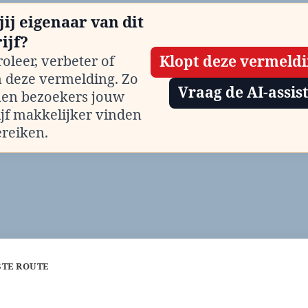
jij eigenaar van dit
ijf?
oleer, verbeter of
Klopt deze vermeld
m deze vermelding. Zo
Vraag de AI-assis
en bezoekers jouw
ijf makkelijker vinden
ereiken.
STE ROUTE