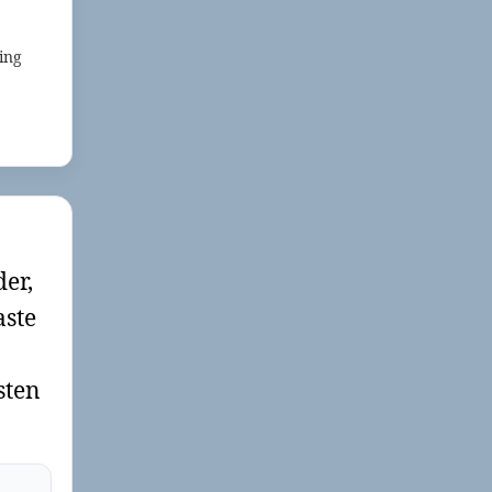
ing
der,
aste
sten