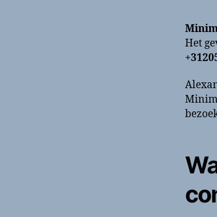
Minim
Het g
+3120
Alexan
Minima
bezoek
Wa
co