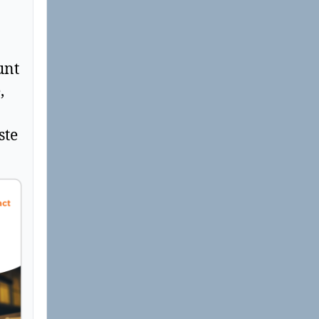
unt
,
ste