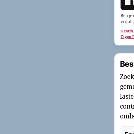
🏢
Ben je
vrijbli
Gratis
Ziggo 
Bes
Zoek
geme
last
cont
omla