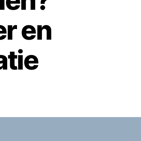
len?
r en
tie
op
Minimaregelingen
Amstelveen
bellen?
Telefoonnummer
en
contactinformatie