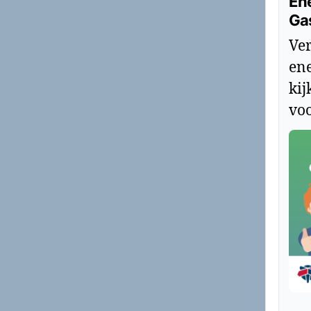
Ene
Ga
Ver
ene
kij
voo