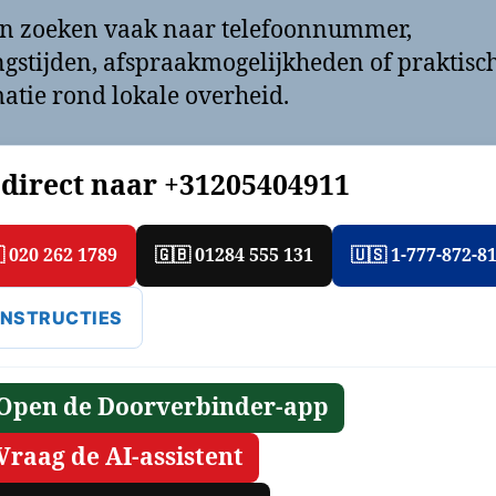
n zoeken vaak naar telefoonnummer,
gstijden, afspraakmogelijkheden of praktisc
atie rond lokale overheid.
 direct naar
+31205404911
 020 262 1789
🇬🇧 01284 555 131
🇺🇸 1-777-872-8
 INSTRUCTIES
 Open de Doorverbinder-app
 Vraag de AI-assistent