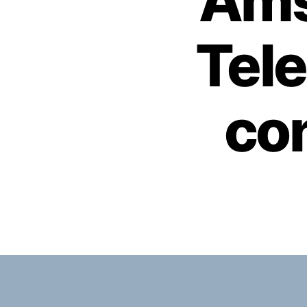
Ams
Tel
co