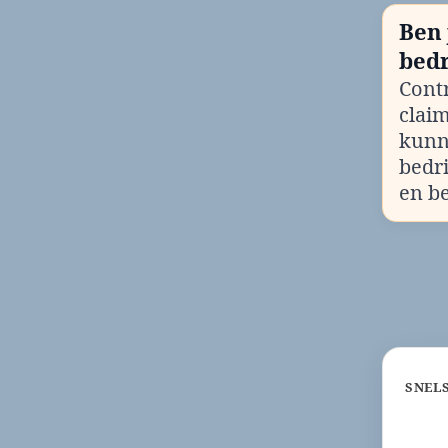
Ben 
bedr
Contr
clai
kunn
bedr
en b
SNEL