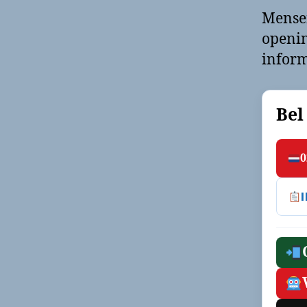
Mense
openin
inform
Bel
0