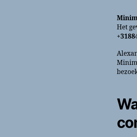
Minim
Het g
+3188
Alexan
Minima
bezoek
Wa
co