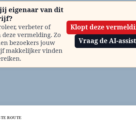
jij eigenaar van dit
ijf?
oleer, verbeter of
Klopt deze vermeld
m deze vermelding. Zo
Vraag de AI-assis
en bezoekers jouw
ijf makkelijker vinden
ereiken.
STE ROUTE