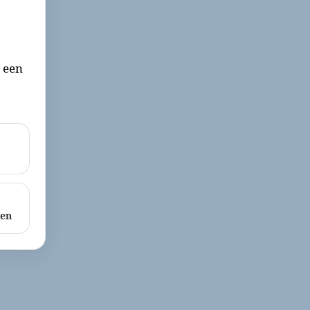
r een
ken