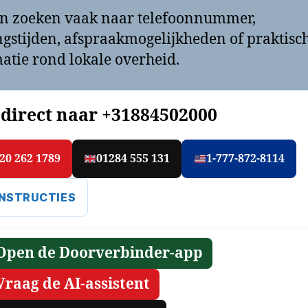
n zoeken vaak naar telefoonnummer,
gstijden, afspraakmogelijkheden of praktisc
atie rond lokale overheid.
 direct naar
+31884502000
20 262 1789
01284 555 131
1-777-872-8114
INSTRUCTIES
Open de Doorverbinder-app
Vraag de AI-assistent