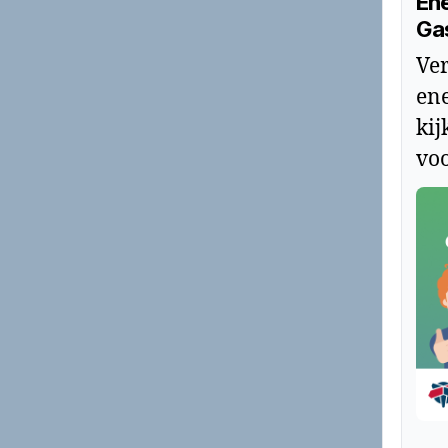
Ene
Ga
Ver
ene
kij
voo