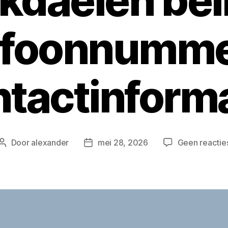
kdaelen bel
efoonnumme
tactinform
Door
alexander
mei 28, 2026
Geen reactie
Berichtauteur
Berichtdatum