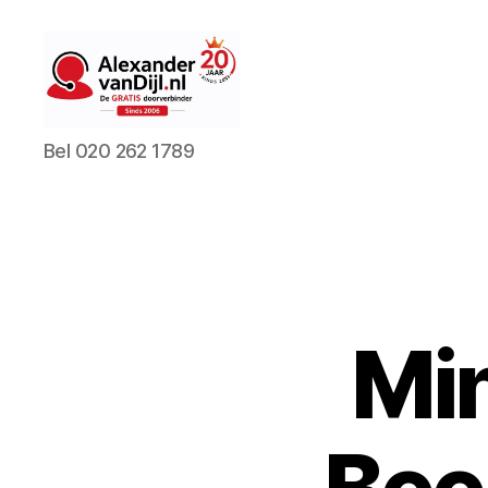
AlexandervanDijl.nl
Bel 020 262 1789
Mi