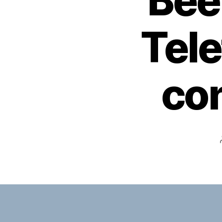
Bee
Tel
con