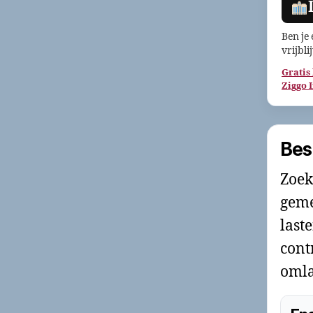
Ben je
vrijbli
Gratis
Ziggo 
Bes
Zoek
geme
last
cont
omla