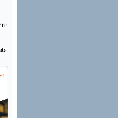
unt
,
ste