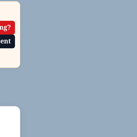
ing?
tent