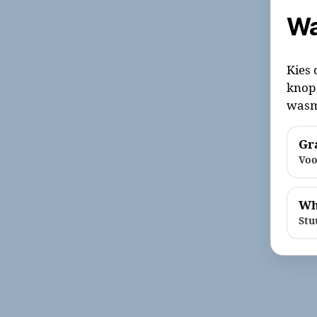
Wa
Kies 
knop 
wasm
Gra
Voo
Wh
Stu