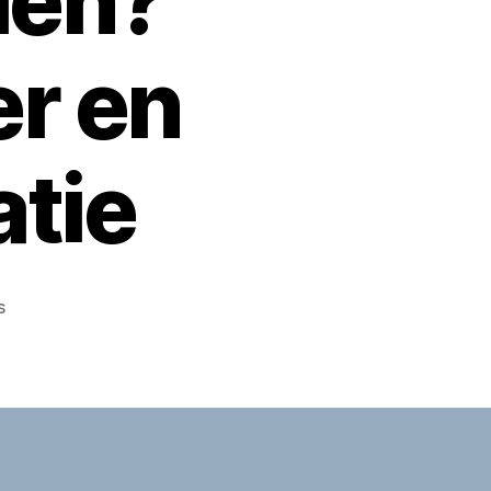
len?
r en
atie
op
s
Minimaregelingen
Beekdaelen
bellen?
Telefoonnummer
en
contactinformatie