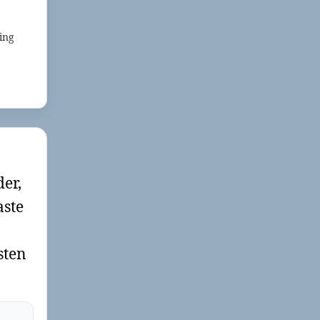
ing
der,
aste
sten