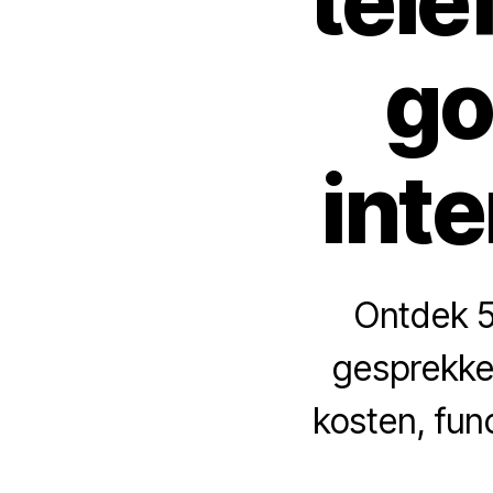
tel
go
int
Ontdek 5
gesprekke
kosten, fun