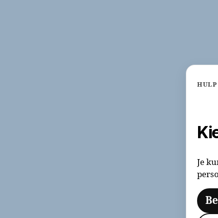
HULP
Ki
Je ku
perso
Be