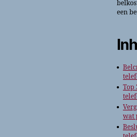
belkos
een be
In
Belc
tel
Top 
tele
Verg
wat 
Besl
tel