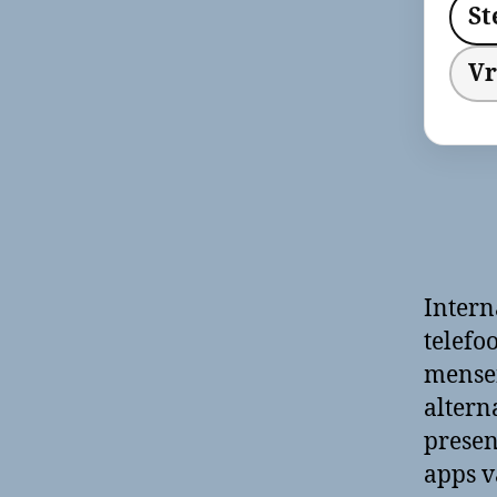
St
Vr
Intern
telefo
mensen
altern
presen
apps v