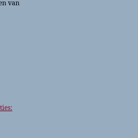
zen van
ies: