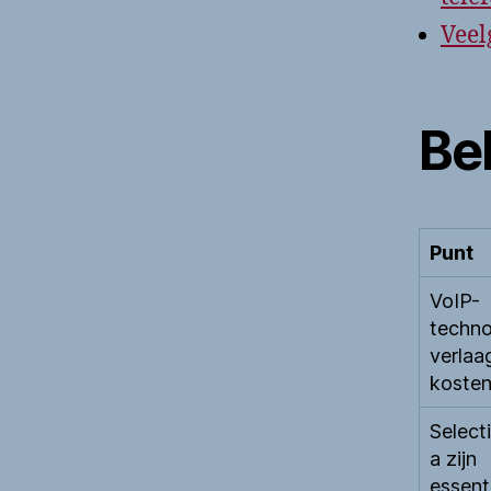
Veel
Bel
Punt
VoIP-
techno
verlaa
koste
Selecti
a zijn
essent