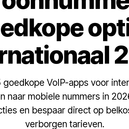
efoonnummer
edkope opt
ernationaal 
 goedkope VoIP-apps voor inter
n naar mobiele nummers in 2026.
cties en bespaar direct op belk
verborgen tarieven.