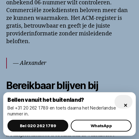
onbekend 06-nummer wilt controleren.
Commerciële zoekdiensten beloven meer dan
ze kunnen waarmaken. Het ACM-register is
gratis, betrouwbaar en geeft je de juiste
providerinformatie zonder misleidende
beloften.
— Alexander
Bereikbaar blijven bij
internationale gesprekken
Bellen vanuit het buitenland?
×
naar 06-nummers
Bel +31 20 262 1789 en toets daarna het Nederlandse
nummer in.
Bel 020 262 1789
WhatsApp
Wil je zeker weten dat jouw 06-nummer of
bedrijfsnummer bereikbaar is vanuit het