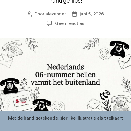
handige tips!
Door
alexander
juni 5, 2026
Berichtauteur
Berichtdatum
op
Geen reacties
Nederlands
06-
nummer
bellen
vanuit
het
buitenland
Met de hand getekende, sierlijke illustratie als titelkaart