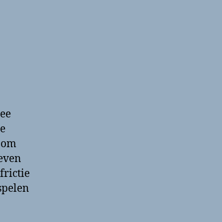
mee
te
k om
ieven
frictie
spelen