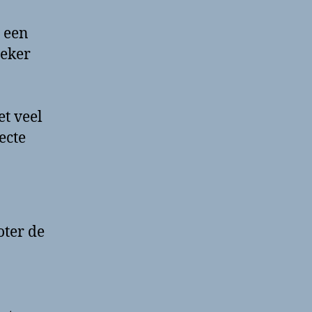
r een
zeker
et veel
ecte
oter de