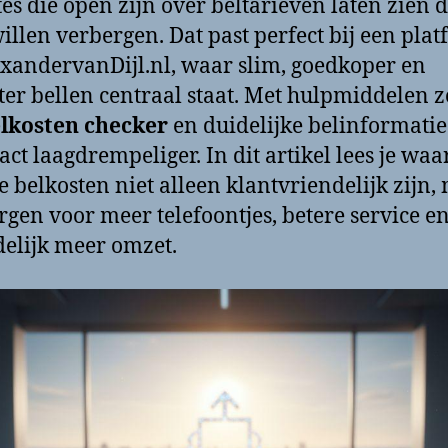
es die open zijn over beltarieven laten zien d
willen verbergen. Dat past perfect bij een pla
exandervanDijl.nl, waar slim, goedkoper en
er bellen centraal staat. Met hulpmiddelen z
lkosten checker
en duidelijke belinformati
tact laagdrempeliger. In dit artikel lees je wa
ke belkosten niet alleen klantvriendelijk zijn,
rgen voor meer telefoontjes, betere service e
delijk meer omzet.