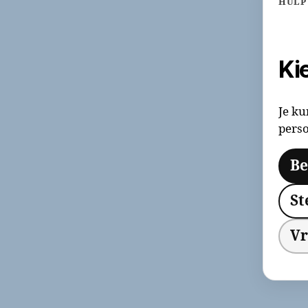
HULP
Ki
Je ku
perso
Be
St
Vr