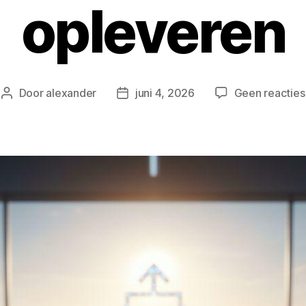
opleveren
Door
alexander
juni 4, 2026
Geen reacties
Berichtauteur
Berichtdatum