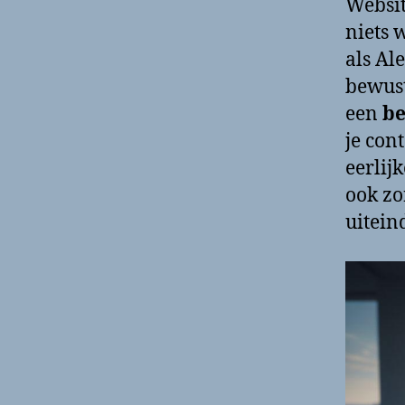
Websit
niets 
als Al
bewust
een
be
je con
eerlij
ook zo
uitein