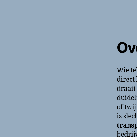
Ov
Wie te
direct
draait
duidel
of twij
is slec
trans
bedrij