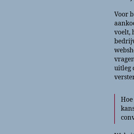
Voor b
aankoo
voelt,
bedri
websho
vragen
uitleg
verste
Hoe 
kans
conv