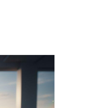
op
Waarom
transparante
belkosten
meer
conversie
opleveren