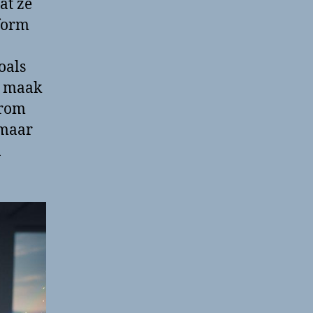
at ze
tform
oals
e maak
arom
 maar
n