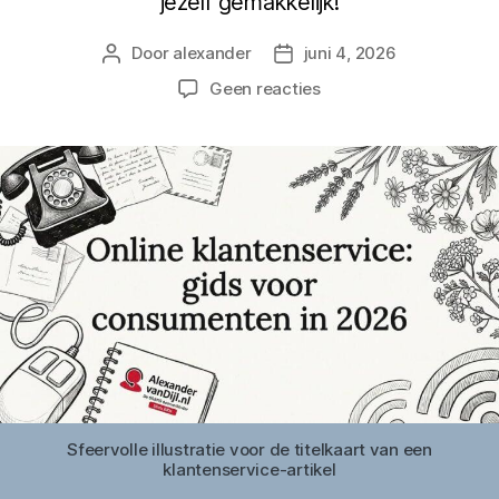
jezelf gemakkelijk!
Door
alexander
juni 4, 2026
Berichtauteur
Berichtdatum
op
Geen reacties
Online
klantenservice:
gids
voor
consumenten
in
2026
Sfeervolle illustratie voor de titelkaart van een
klantenservice-artikel