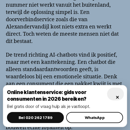
nummer niet werkt vanuit het buitenland,
terwijl de oplossing simpel is. Een
doorverbindservice zoals die van
Alexandervandijl kost niets extra en werkt
direct. Toch weten de meeste mensen niet dat
dit bestaat.
De trend richting AI-chatbots vind ik positief,
maar met een kanttekening. Een chatbot die
alleen standaardantwoorden geeft, is
waardeloos bij een emotionele situatie. Denk
aan een consument die een pakket kwijt is met
een cadeau erin, of iemand die een fout heeft
Online klantenservice: gids voor
×
gemaakt bij een grote aankoop. Op dat moment
consumenten in 2026 bereiken?
wil je een mens aan de lijn. Bedrijven die dit
Bel gratis door of vraag hulp als je vastloopt.
begrijpen, zoals my24/7 met hun combinatie
Bel 020 262 1789
WhatsApp
van digitale en persoonlijke ondersteuning,
bouwen echte loyaliteit op.