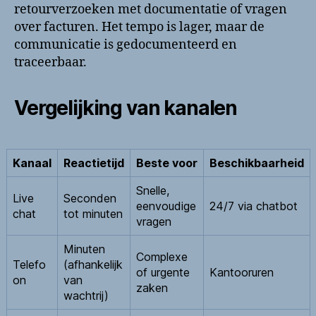
retourverzoeken met documentatie of vragen
over facturen. Het tempo is lager, maar de
communicatie is gedocumenteerd en
traceerbaar.
Vergelijking van kanalen
Kanaal
Reactietijd
Beste voor
Beschikbaarheid
Snelle,
Live
Seconden
eenvoudige
24/7 via chatbot
chat
tot minuten
vragen
Minuten
Complexe
Telefo
(afhankelijk
of urgente
Kantooruren
on
van
zaken
wachtrij)