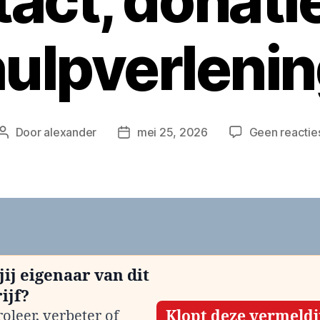
act, donati
ulpverleni
Door
alexander
mei 25, 2026
Geen reactie
Berichtauteur
Berichtdatum
jij eigenaar van dit
ijf?
oleer, verbeter of
Klopt deze vermeld