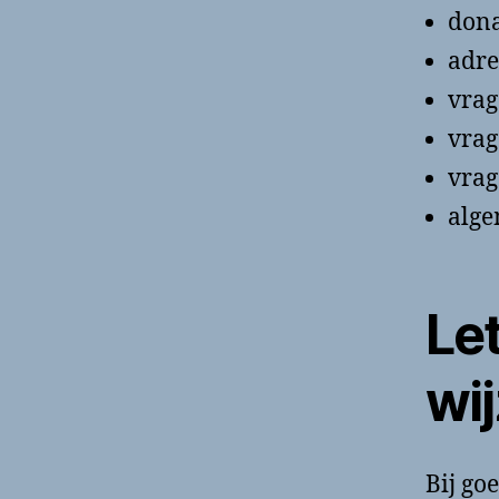
dona
adre
vrag
vrag
vrag
alge
Let
wi
Bij go