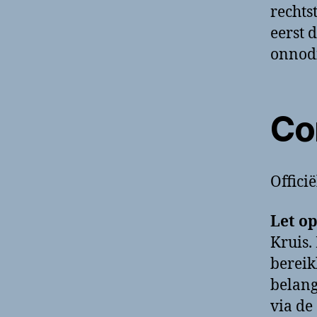
rechts
eerst 
onnodi
Co
Offici
Let op
Kruis.
bereik
belang
via de