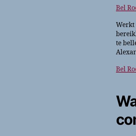
Bel Ro
Werkt 
bereik
te bel
Alexan
Bel Ro
Wa
co