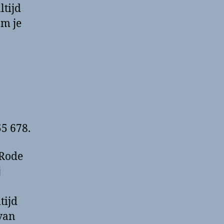
ltijd
om je
55 678.
 Rode
j
tijd
 van