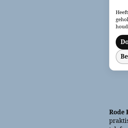
Heeft
gehol
houd
Do
Be
Rode 
prakti