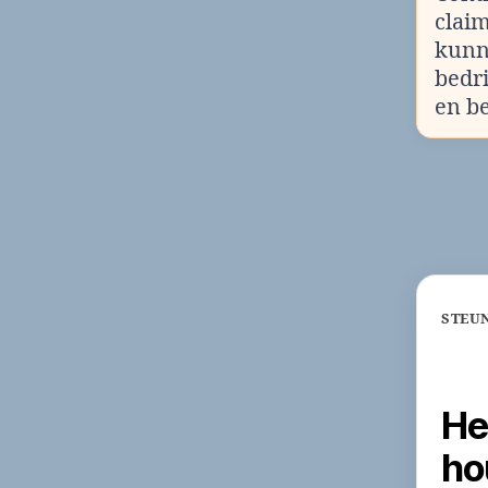
clai
kunn
bedr
en b
STEUN
He
ho