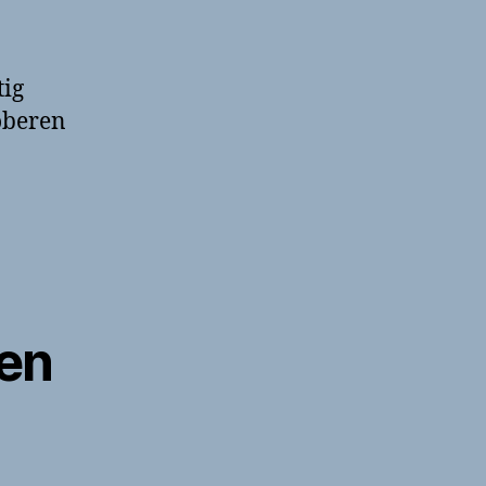
tig
oberen
en