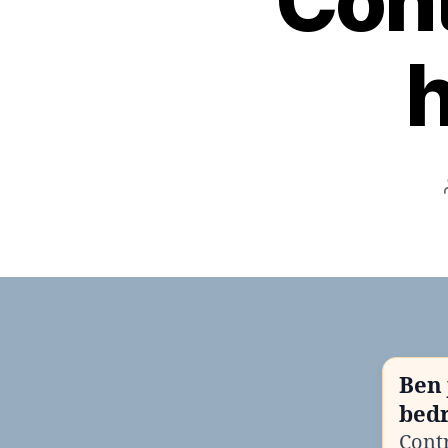
Cont
h
Ben 
bedr
Contr