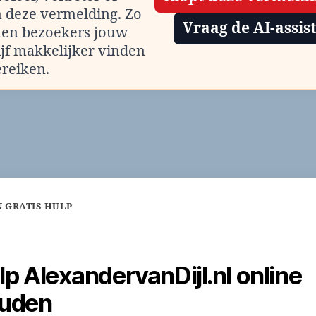
m deze vermelding. Zo
Vraag de AI-assis
en bezoekers jouw
ijf makkelijker vinden
ereiken.
 GRATIS HULP
lp AlexandervanDijl.nl online
uden