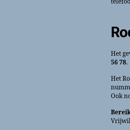
telefo
Ro
Het g
56 78
.
Het Ro
nummer
Ook n
Berei
Vrijwi