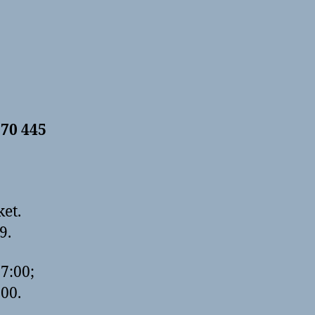
70 445
et.
9.
7:00;
:00.