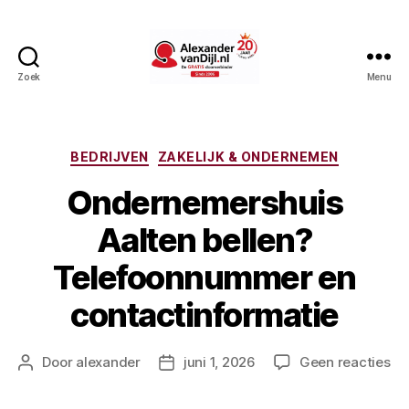
Zoek
Menu
AlexandervanDijl.nl
Categorieën
BEDRIJVEN
ZAKELIJK & ONDERNEMEN
Ondernemershuis
Aalten bellen?
Telefoonnummer en
contactinformatie
op
Door
alexander
juni 1, 2026
Geen reacties
Berichtauteur
Berichtdatum
On
Aa