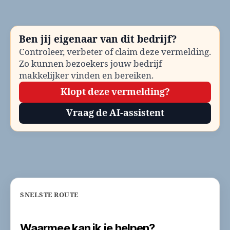
be
Te
en
Ben jij eigenaar van dit bedrijf?
co
Controleer, verbeter of claim deze vermelding.
Zo kunnen bezoekers jouw bedrijf
makkelijker vinden en bereiken.
Klopt deze vermelding?
Vraag de AI-assistent
SNELSTE ROUTE
Waarmee kan ik je helpen?