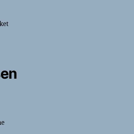
ket
sen
he