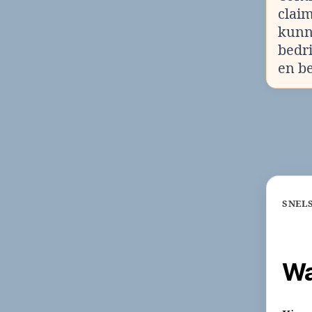
clai
kunn
bedr
en b
SNEL
Wa