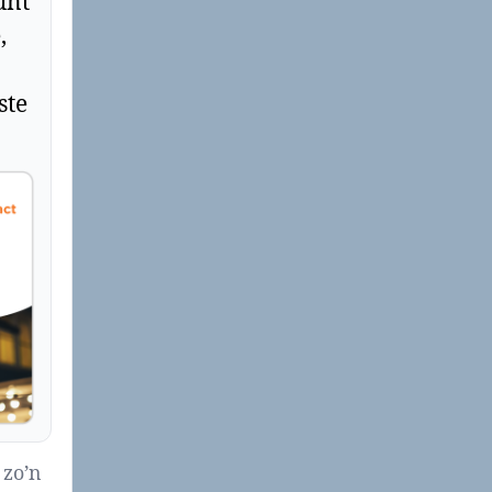
unt
,
ste
 zo’n