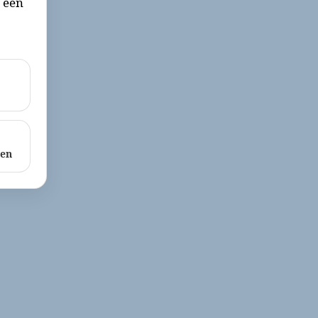
r een
ken