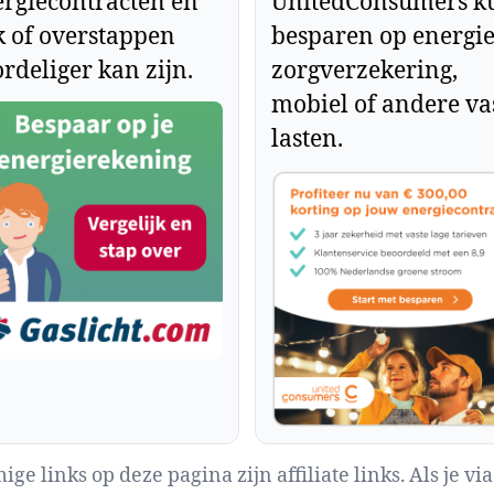
rgiecontracten en
UnitedConsumers k
k of overstappen
besparen op energie
rdeliger kan zijn.
zorgverzekering,
mobiel of andere va
lasten.
ge links op deze pagina zijn affiliate links. Als je via