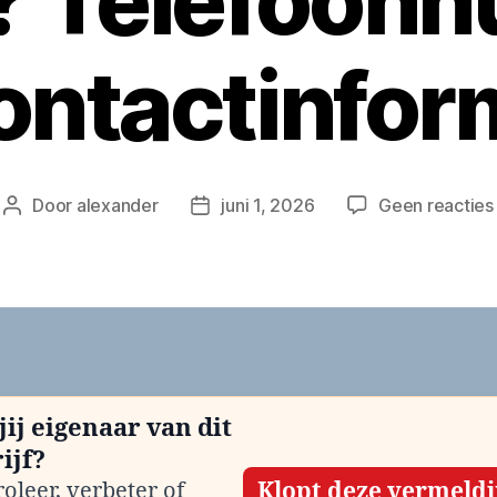
n? Telefoon
ontactinfor
Door
alexander
juni 1, 2026
Geen reacties
Berichtauteur
Berichtdatum
jij eigenaar van dit
ijf?
oleer, verbeter of
Klopt deze vermeld