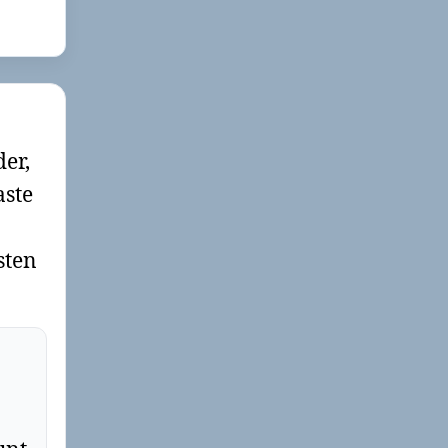
der,
aste
sten