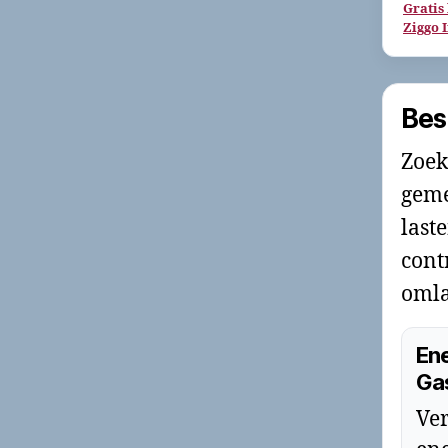
Gratis
Ziggo 
Bes
Zoek
geme
last
cont
omla
Ene
Ga
Ver