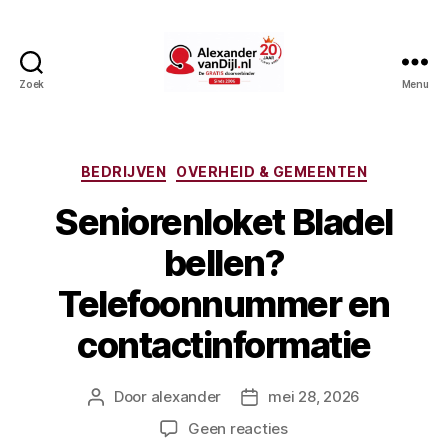
Zoek
Menu
AlexandervanDijl.nl
Categorieën
BEDRIJVEN
OVERHEID & GEMEENTEN
Seniorenloket Bladel
bellen?
Telefoonnummer en
contactinformatie
Door
alexander
mei 28, 2026
Berichtauteur
Berichtdatum
op
Geen reacties