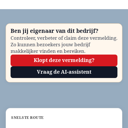
Seniorenloket
Bladel
bellen?
Telefoonnummer
en
Ben jij eigenaar van dit bedrijf?
contactinformatie
Controleer, verbeter of claim deze vermelding.
Zo kunnen bezoekers jouw bedrijf
makkelijker vinden en bereiken.
Klopt deze vermelding?
Vraag de AI-assistent
SNELSTE ROUTE