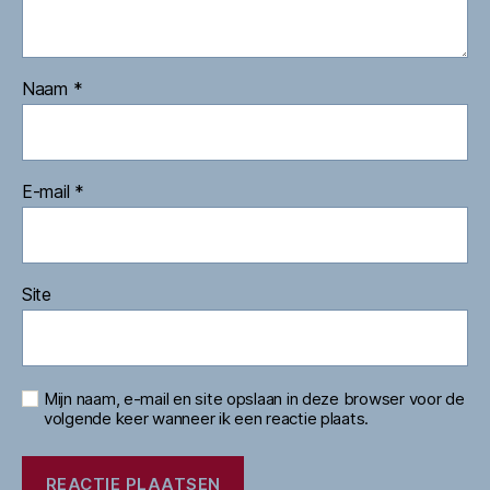
Naam
*
E-mail
*
Site
Mijn naam, e-mail en site opslaan in deze browser voor de
volgende keer wanneer ik een reactie plaats.