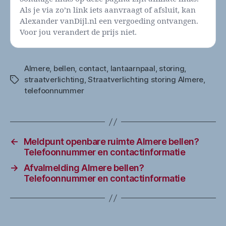
Als je via zo’n link iets aanvraagt of afsluit, kan
Alexander vanDijl.nl een vergoeding ontvangen.
Voor jou verandert de prijs niet.
Almere
,
bellen
,
contact
,
lantaarnpaal
,
storing
,
straatverlichting
,
Straatverlichting storing Almere
,
Tags
telefoonnummer
←
Meldpunt openbare ruimte Almere bellen?
Telefoonnummer en contactinformatie
→
Afvalmelding Almere bellen?
Telefoonnummer en contactinformatie