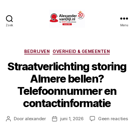
Zoek
Menu
AlexandervanDijl.nl
Categorieën
BEDRIJVEN
OVERHEID & GEMEENTEN
Straatverlichting storing
Almere bellen?
Telefoonnummer en
contactinformatie
op
Door
alexander
juni 1, 2026
Geen reacties
Berichtauteur
Berichtdatum
Str
st