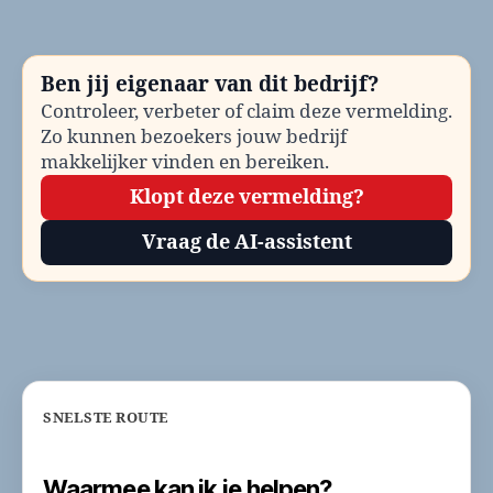
Al
be
Te
Ben jij eigenaar van dit bedrijf?
en
Controleer, verbeter of claim deze vermelding.
co
Zo kunnen bezoekers jouw bedrijf
makkelijker vinden en bereiken.
Klopt deze vermelding?
Vraag de AI-assistent
SNELSTE ROUTE
Waarmee kan ik je helpen?