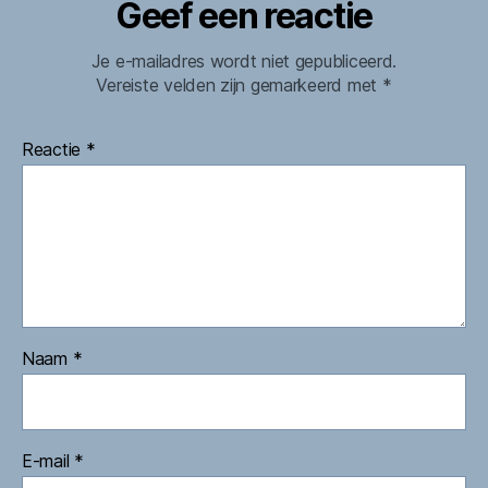
Geef een reactie
Je e-mailadres wordt niet gepubliceerd.
Vereiste velden zijn gemarkeerd met
*
Reactie
*
Naam
*
E-mail
*