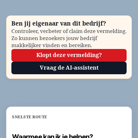
Al
Ch
be
Ben jij eigenaar van dit bedrijf?
Te
Controleer, verbeter of claim deze vermelding.
en
Zo kunnen bezoekers jouw bedrijf
co
makkelijker vinden en bereiken.
Klopt deze vermelding?
Vraag de AI-assistent
SNELSTE ROUTE
Waarmee kan ik je helpen?