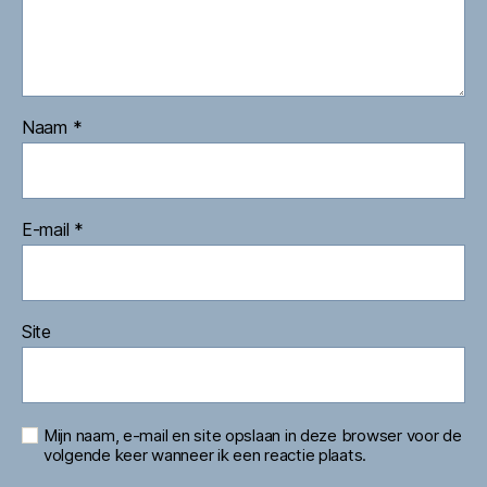
Naam
*
E-mail
*
Site
Mijn naam, e-mail en site opslaan in deze browser voor de
volgende keer wanneer ik een reactie plaats.