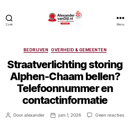
Zoek
Menu
AlexandervanDijl.nl
Categorieën
BEDRIJVEN
OVERHEID & GEMEENTEN
Straatverlichting storing
Alphen-Chaam bellen?
Telefoonnummer en
contactinformatie
op
Door
alexander
juni 1, 2026
Geen reacties
Berichtauteur
Berichtdatum
Str
st