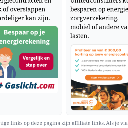
rgiecontracten en
UnitedConsumers k
k of overstappen
besparen op energie
rdeliger kan zijn.
zorgverzekering,
mobiel of andere va
lasten.
ge links op deze pagina zijn affiliate links. Als je via