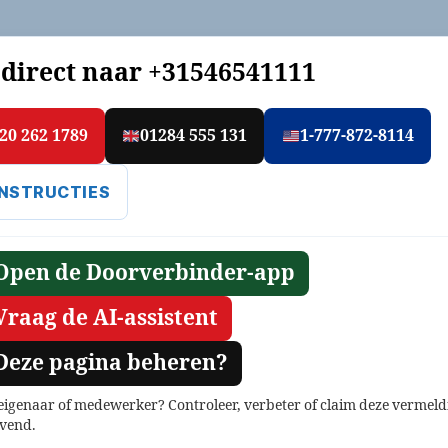
 direct naar
+31546541111
20 262 1789
01284 555 131
1-777-872-8114
INSTRUCTIES
Open de Doorverbinder-app
Vraag de AI-assistent
Deze pagina beheren?
 eigenaar of medewerker? Controleer, verbeter of claim deze vermeld
jvend.