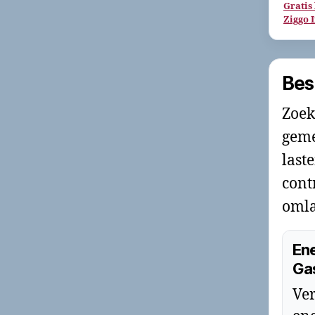
Gratis
Ziggo 
Bes
Zoek
geme
last
cont
omla
Ene
Ga
Ver