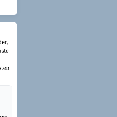
der,
aste
sten