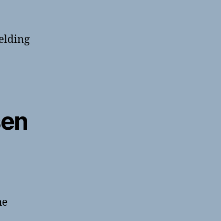
elding
sen
he