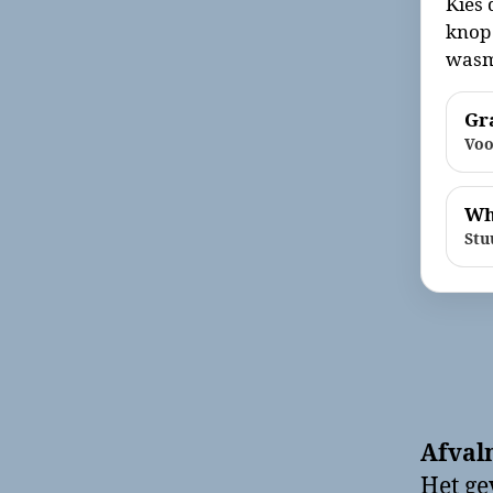
Kies 
knop 
wasm
Gra
Voo
Wh
Stu
Afval
Het g