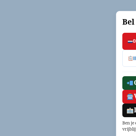
Bel
0
Ben je
vrijbli