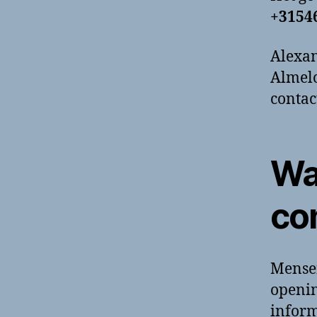
+3154
Alexan
Almelo
contac
Wa
co
Mense
openin
inform