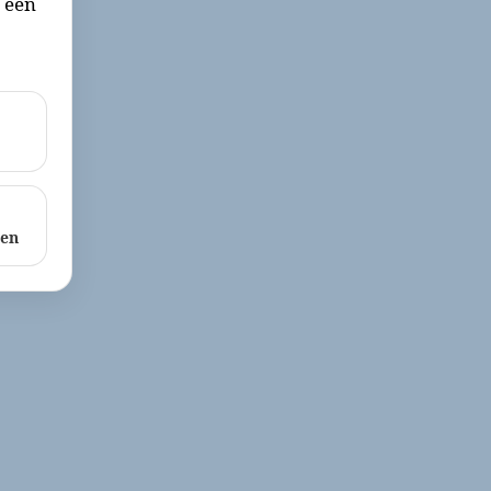
r een
ken