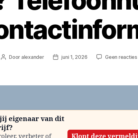
n? Telefoon
ontactinfor
Door
alexander
juni 1, 2026
Geen reacties
Berichtauteur
Berichtdatum
jij eigenaar van dit
ijf?
oleer, verbeter of
Klopt deze vermeld