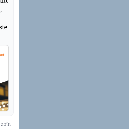
unt
,
ste
 zo’n