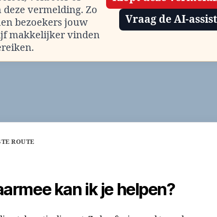
m deze vermelding. Zo
Vraag de AI-assis
en bezoekers jouw
ijf makkelijker vinden
ereiken.
STE ROUTE
armee kan ik je helpen?