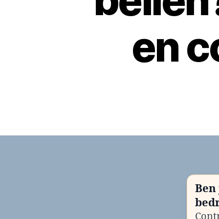
belle
en c
Ben 
bedr
Contr