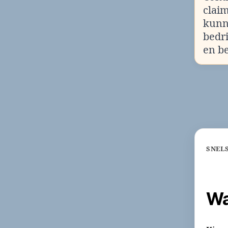
clai
kunn
bedr
en b
SNEL
Wa