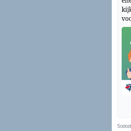
ene
kij
voo
Sommi