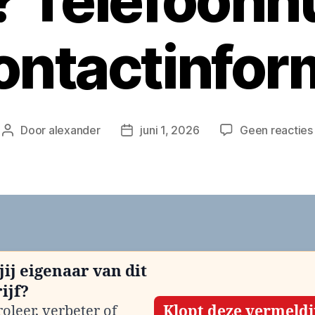
n? Telefoon
ontactinfor
Door
alexander
juni 1, 2026
Geen reacties
Berichtauteur
Berichtdatum
jij eigenaar van dit
ijf?
oleer, verbeter of
Klopt deze vermeld