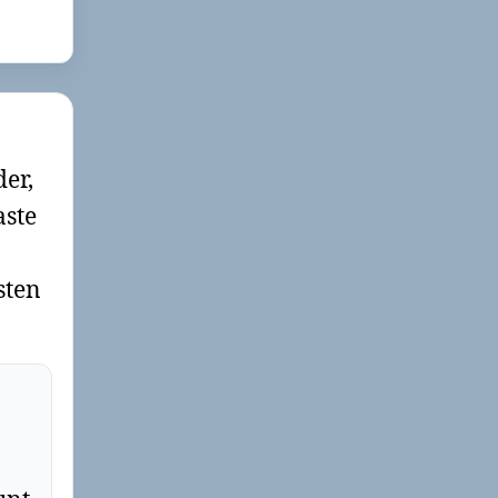
der,
aste
sten