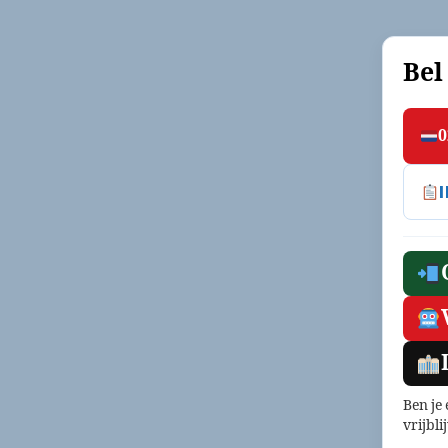
Bel
0
Ben je
vrijbli