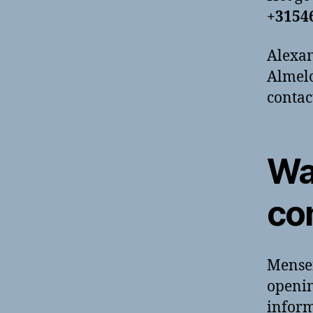
+3154
Alexan
Almelo
contac
Wa
co
Mense
openin
inform