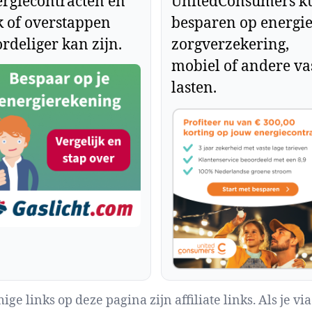
rgiecontracten en
UnitedConsumers k
k of overstappen
besparen op energie
rdeliger kan zijn.
zorgverzekering,
mobiel of andere va
lasten.
ge links op deze pagina zijn affiliate links. Als je via