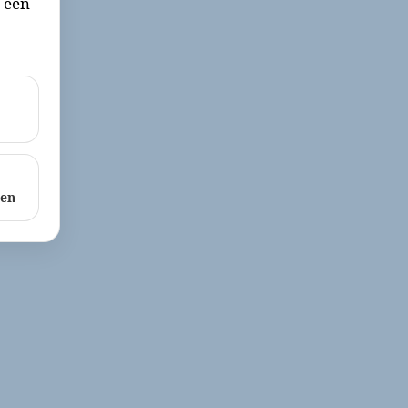
r een
ken