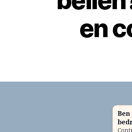
belle
en c
Ben 
bedr
Contr