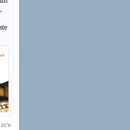
unt
,
ste
 zo’n