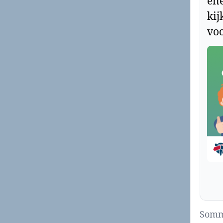
ene
kij
voo
Sommi