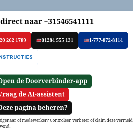
 direct naar
+31546541111
20 262 1789
01284 555 131
1-777-872-8114
INSTRUCTIES
Open de Doorverbinder-app
Vraag de AI-assistent
Deze pagina beheren?
 eigenaar of medewerker? Controleer, verbeter of claim deze vermeld
jvend.