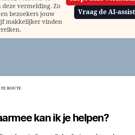
m deze vermelding. Zo
Vraag de AI-assis
en bezoekers jouw
ijf makkelijker vinden
ereiken.
STE ROUTE
armee kan ik je helpen?