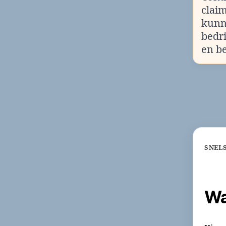
clai
kunn
bedr
en b
SNEL
Wa