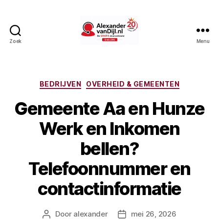
Zoek
Menu
AlexandervanDijl.nl
Categorieën
BEDRIJVEN
OVERHEID & GEMEENTEN
Gemeente Aa en Hunze
Werk en Inkomen
bellen?
Telefoonnummer en
contactinformatie
Door
alexander
mei 26, 2026
Berichtauteur
Berichtdatum