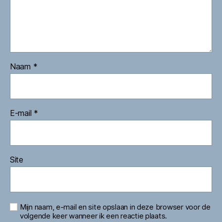
Naam
*
E-mail
*
Site
Mijn naam, e-mail en site opslaan in deze browser voor de
volgende keer wanneer ik een reactie plaats.