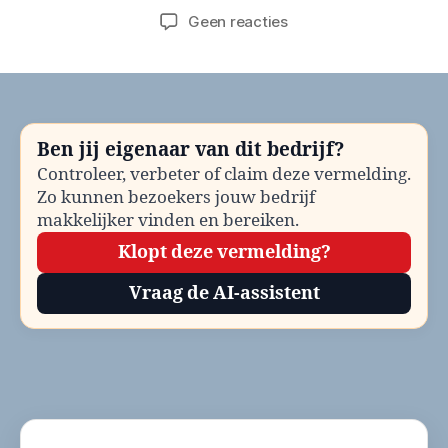
op
Geen reacties
Gemeente
Aa
en
Hunze
Werk
Ben jij eigenaar van dit bedrijf?
en
Controleer, verbeter of claim deze vermelding.
Inkomen
Zo kunnen bezoekers jouw bedrijf
bellen?
Telefoonnummer
makkelijker vinden en bereiken.
en
Klopt deze vermelding?
contactinformatie
Vraag de AI-assistent