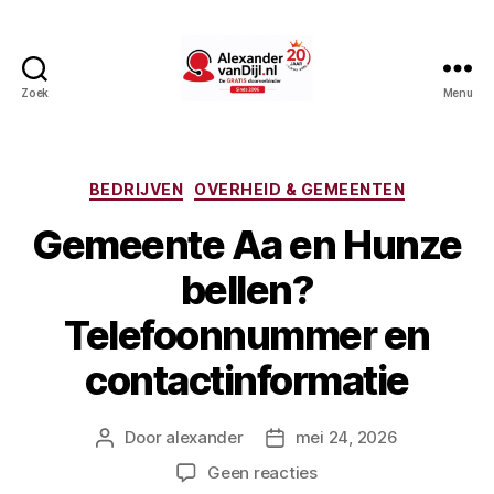
Zoek
Menu
AlexandervanDijl.nl
Categorieën
BEDRIJVEN
OVERHEID & GEMEENTEN
Gemeente Aa en Hunze
bellen?
Telefoonnummer en
contactinformatie
Door
alexander
mei 24, 2026
Berichtauteur
Berichtdatum
op
Geen reacties