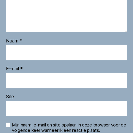
Naam
*
E-mail
*
Site
Mijn naam, e-mail en site opslaan in deze browser voor de
volgende keer wanneer ik een reactie plaats.