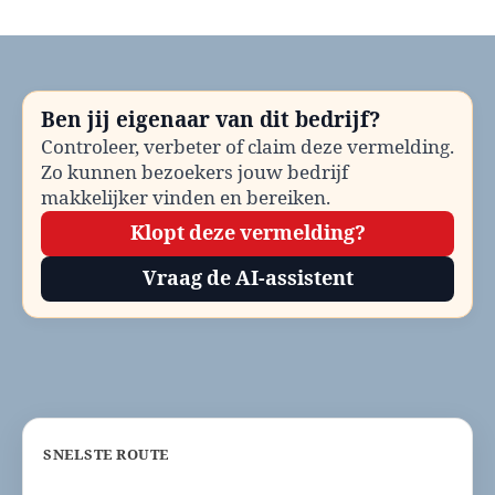
Gemeente
Aa
en
Hunze
bellen?
Ben jij eigenaar van dit bedrijf?
Telefoonnummer
Controleer, verbeter of claim deze vermelding.
en
Zo kunnen bezoekers jouw bedrijf
contactinformatie
makkelijker vinden en bereiken.
Klopt deze vermelding?
Vraag de AI-assistent
SNELSTE ROUTE