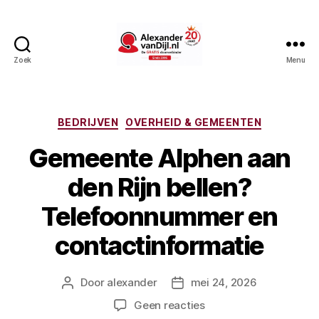
Zoek
Menu
AlexandervanDijl.nl
Categorieën
BEDRIJVEN
OVERHEID & GEMEENTEN
Gemeente Alphen aan
den Rijn bellen?
Telefoonnummer en
contactinformatie
Door
alexander
mei 24, 2026
Berichtauteur
Berichtdatum
op
Geen reacties