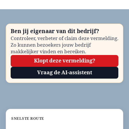
Gemeente
Alphen
aan
den
Rijn
Ben jij eigenaar van dit bedrijf?
bellen?
Controleer, verbeter of claim deze vermelding.
Telefoonnummer
Zo kunnen bezoekers jouw bedrijf
en
contactinformatie
makkelijker vinden en bereiken.
Klopt deze vermelding?
Vraag de AI-assistent
SNELSTE ROUTE