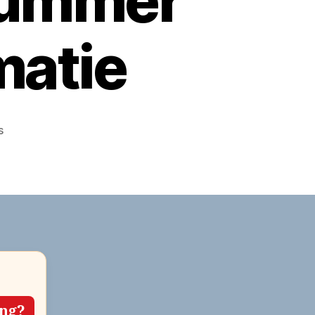
nummer
matie
op
s
Gemeente
Amstelveen
bellen?
Telefoonnummer
en
contactinformatie
ing?