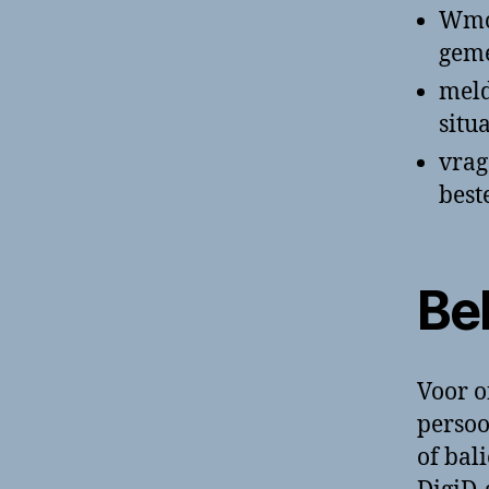
Wmo,
geme
meld
situ
vrag
bes
Be
Voor o
persoo
of bal