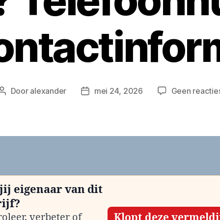
n? Telefoon
ontactinfor
Door
alexander
mei 24, 2026
Geen reactie
Berichtauteur
Berichtdatum
jij eigenaar van dit
ijf?
oleer, verbeter of
Klopt deze vermeld