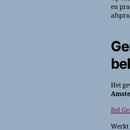
en pra
afspra
Ge
be
Het g
Amste
Bel Ge
Werkt 