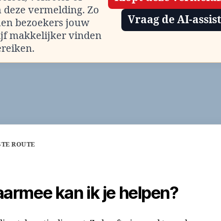
m deze vermelding. Zo
Vraag de AI-assis
en bezoekers jouw
ijf makkelijker vinden
ereiken.
STE ROUTE
armee kan ik je helpen?