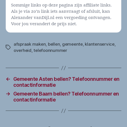
Sommige links op deze pagina zijn affiliate links.
Als je via zo’n link iets aanvraagt of afsluit, kan
Alexander vanDijl.nl een vergoeding ontvangen.
Voor jou verandert de prijs niet.
afspraak maken
,
bellen
,
gemeente
,
klantenservice
,
Tags
overheid
,
telefoonnummer
←
Gemeente Asten bellen? Telefoonnummer en
contactinformatie
→
Gemeente Baarn bellen? Telefoonnummer en
contactinformatie