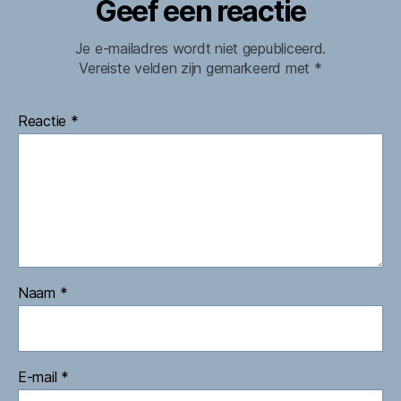
Geef een reactie
Je e-mailadres wordt niet gepubliceerd.
Vereiste velden zijn gemarkeerd met
*
Reactie
*
Naam
*
E-mail
*