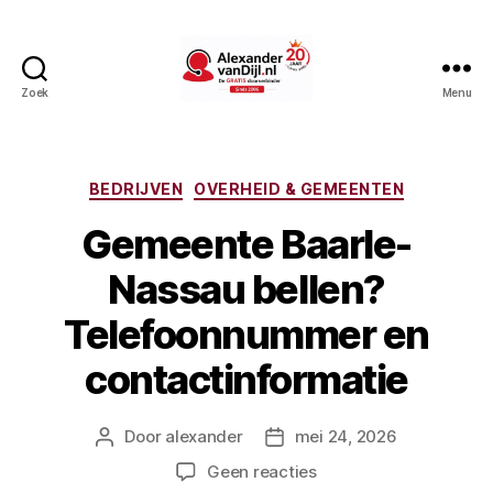
Zoek
Menu
AlexandervanDijl.nl
Categorieën
BEDRIJVEN
OVERHEID & GEMEENTEN
Gemeente Baarle-
Nassau bellen?
Telefoonnummer en
contactinformatie
Door
alexander
mei 24, 2026
Berichtauteur
Berichtdatum
op
Geen reacties