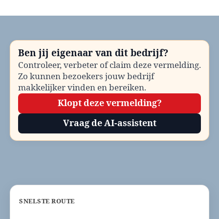
Gemeente
Baarle-
Nassau
bellen?
Telefoonnummer
Ben jij eigenaar van dit bedrijf?
en
Controleer, verbeter of claim deze vermelding.
contactinformatie
Zo kunnen bezoekers jouw bedrijf
makkelijker vinden en bereiken.
Klopt deze vermelding?
Vraag de AI-assistent
SNELSTE ROUTE