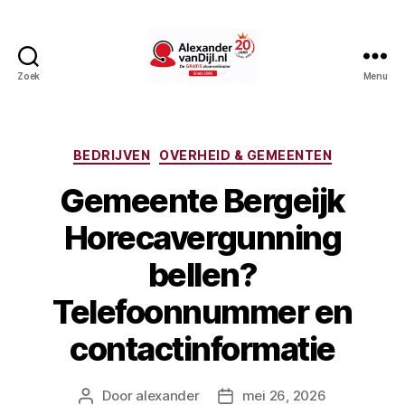
Zoek
Menu
AlexandervanDijl.nl
Categorieën
BEDRIJVEN
OVERHEID & GEMEENTEN
Gemeente Bergeijk
Horecavergunning
bellen?
Telefoonnummer en
contactinformatie
Door
alexander
mei 26, 2026
Berichtauteur
Berichtdatum