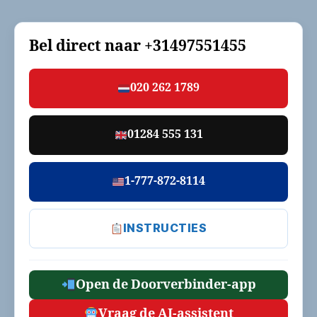
Bel direct naar
+31497551455
020 262 1789
01284 555 131
1-777-872-8114
INSTRUCTIES
Open de Doorverbinder-app
Vraag de AI-assistent