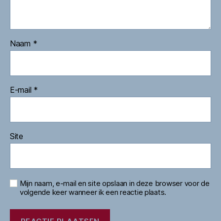
Naam
*
E-mail
*
Site
Mijn naam, e-mail en site opslaan in deze browser voor de
volgende keer wanneer ik een reactie plaats.