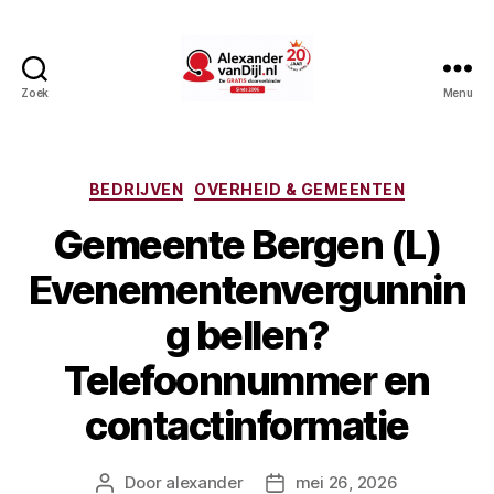
Zoek
Menu
AlexandervanDijl.nl
Categorieën
BEDRIJVEN
OVERHEID & GEMEENTEN
Gemeente Bergen (L)
Evenementenvergunnin
g bellen?
Telefoonnummer en
contactinformatie
Door
alexander
mei 26, 2026
Berichtauteur
Berichtdatum