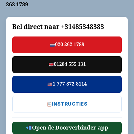
262 1789
.
Bel direct naar
+31485348383
020 262 1789
01284 555 131
1-777-872-8114
INSTRUCTIES
Open de Doorverbinder-app