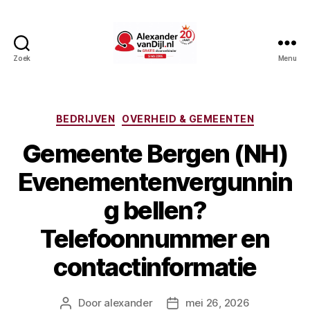
Zoek
Menu
AlexandervanDijl.nl
Categorieën
BEDRIJVEN
OVERHEID & GEMEENTEN
Gemeente Bergen (NH)
Evenementenvergunnin
g bellen?
Telefoonnummer en
contactinformatie
Door
alexander
mei 26, 2026
Berichtauteur
Berichtdatum