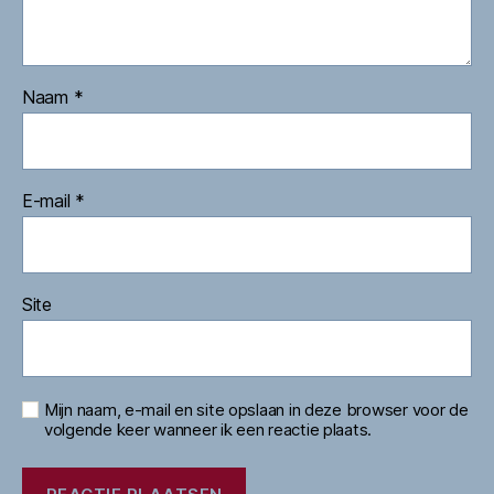
Naam
*
E-mail
*
Site
Mijn naam, e-mail en site opslaan in deze browser voor de
volgende keer wanneer ik een reactie plaats.