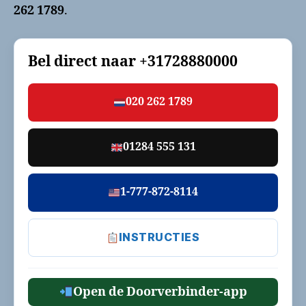
262 1789
.
Bel direct naar
+31728880000
020 262 1789
01284 555 131
1-777-872-8114
INSTRUCTIES
Open de Doorverbinder-app