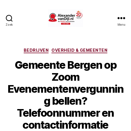
Zoek
Menu
AlexandervanDijl.nl
Categorieën
BEDRIJVEN
OVERHEID & GEMEENTEN
Gemeente Bergen op
Zoom
Evenementenvergunnin
g bellen?
Telefoonnummer en
contactinformatie