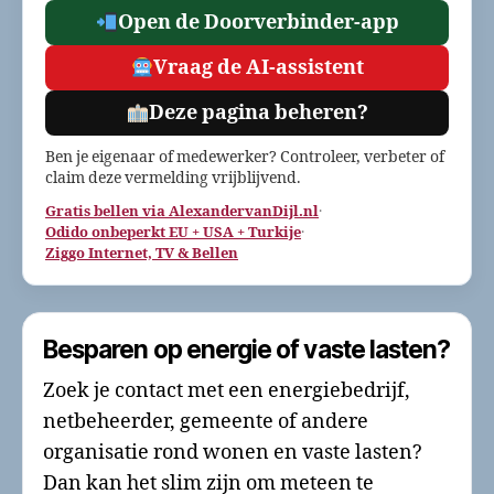
Open de Doorverbinder-app
Vraag de AI-assistent
Deze pagina beheren?
Ben je eigenaar of medewerker? Controleer, verbeter of
claim deze vermelding vrijblijvend.
Gratis bellen via AlexandervanDijl.nl
·
Odido onbeperkt EU + USA + Turkije
·
Ziggo Internet, TV & Bellen
Besparen op energie of vaste lasten?
Zoek je contact met een energiebedrijf,
netbeheerder, gemeente of andere
organisatie rond wonen en vaste lasten?
Dan kan het slim zijn om meteen te