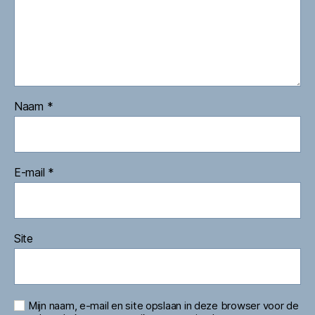
Naam
*
E-mail
*
Site
Mijn naam, e-mail en site opslaan in deze browser voor de