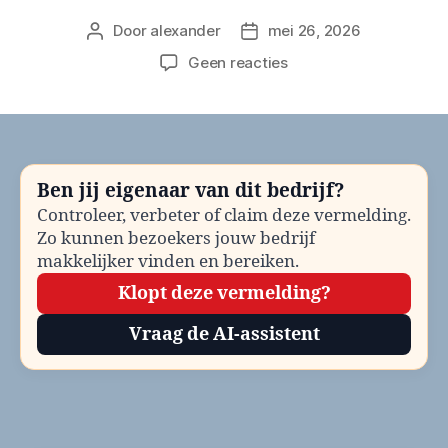
Door
alexander
mei 26, 2026
Berichtauteur
Berichtdatum
op
Geen reacties
Gemeente
Bergen
op
Zoom
Evenementenvergunn
Ben jij eigenaar van dit bedrijf?
bellen?
Controleer, verbeter of claim deze vermelding.
Telefoonnummer
Zo kunnen bezoekers jouw bedrijf
en
contactinformatie
makkelijker vinden en bereiken.
Klopt deze vermelding?
Vraag de AI-assistent