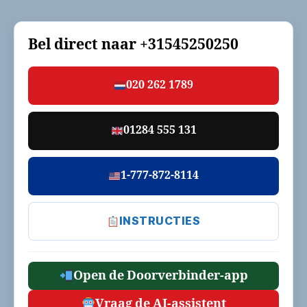
Bel direct naar
+31545250250
020 262 1789
01284 555 131
1-777-872-8114
INSTRUCTIES
Open de Doorverbinder-app
Vraag de AI-assistent