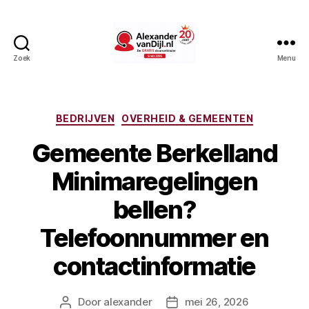
Zoek
Menu
AlexandervanDijl.nl
Categorieën
BEDRIJVEN
OVERHEID & GEMEENTEN
Gemeente Berkelland
Minimaregelingen
bellen?
Telefoonnummer en
contactinformatie
Door
alexander
mei 26, 2026
Berichtauteur
Berichtdatum