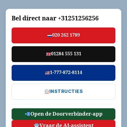
Bel direct naar
+31251256256
020 262 1789
01284 555 131
1-777-872-8114
INSTRUCTIES
Open de Doorverbinder-app
Vraag de AI-assistent