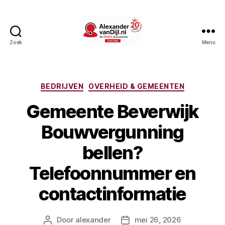
Zoek
Menu
AlexandervanDijl.nl
Categorieën
BEDRIJVEN
OVERHEID & GEMEENTEN
Gemeente Beverwijk
Bouwvergunning
bellen?
Telefoonnummer en
contactinformatie
Door
alexander
mei 26, 2026
Berichtauteur
Berichtdatum