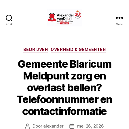
Zoek
Menu
AlexandervanDijl.nl
Categorieën
BEDRIJVEN
OVERHEID & GEMEENTEN
Gemeente Blaricum
Meldpunt zorg en
overlast bellen?
Telefoonnummer en
contactinformatie
Door
alexander
mei 26, 2026
Berichtauteur
Berichtdatum