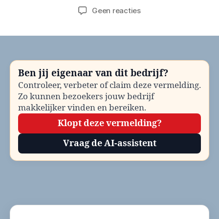
op
Geen reacties
Gemeente
Blaricum
Meldpunt
zorg
en
Ben jij eigenaar van dit bedrijf?
overlast
Controleer, verbeter of claim deze vermelding.
bellen?
Zo kunnen bezoekers jouw bedrijf
Telefoonnummer
en
makkelijker vinden en bereiken.
contactinformatie
Klopt deze vermelding?
Vraag de AI-assistent