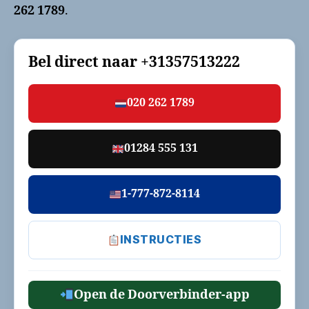
262 1789
.
Bel direct naar
+31357513222
020 262 1789
01284 555 131
1-777-872-8114
INSTRUCTIES
Open de Doorverbinder-app