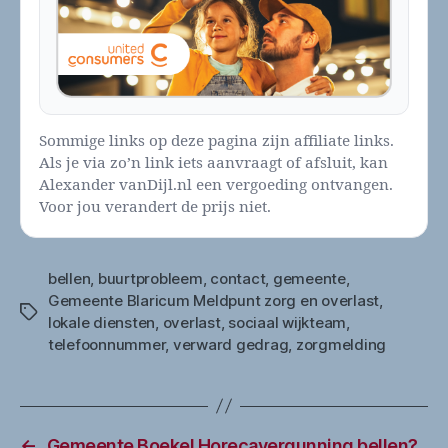
Sommige links op deze pagina zijn affiliate links.
Als je via zo’n link iets aanvraagt of afsluit, kan
Alexander vanDijl.nl een vergoeding ontvangen.
Voor jou verandert de prijs niet.
bellen
,
buurtprobleem
,
contact
,
gemeente
,
Gemeente Blaricum Meldpunt zorg en overlast
,
Tags
lokale diensten
,
overlast
,
sociaal wijkteam
,
telefoonnummer
,
verward gedrag
,
zorgmelding
←
Gemeente Boekel Horecavergunning bellen?