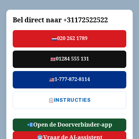
Bel direct naar
+31172522522
020 262 1789
01284 555 131
1-777-872-8114
INSTRUCTIES
Open de Doorverbinder-app
Vraag de AI-assistent