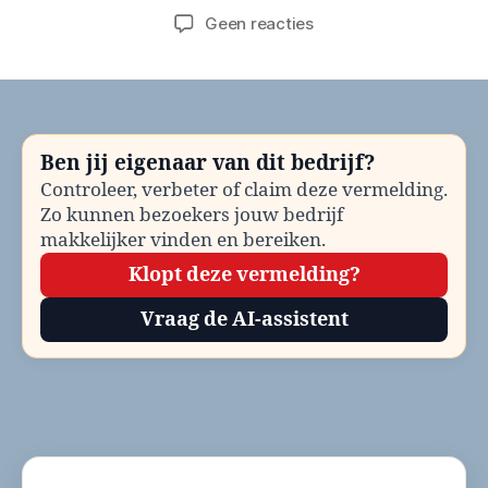
op
Geen reacties
Gemeente
Bodegraven-
Reeuwijk
Bezwaar
en
Ben jij eigenaar van dit bedrijf?
beroep
Controleer, verbeter of claim deze vermelding.
bellen?
Zo kunnen bezoekers jouw bedrijf
Telefoonnummer
en
makkelijker vinden en bereiken.
contactinformatie
Klopt deze vermelding?
Vraag de AI-assistent