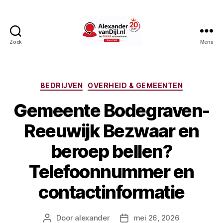
Zoek
Menu
AlexandervanDijl.nl
Categorieën
BEDRIJVEN
OVERHEID & GEMEENTEN
Gemeente Bodegraven-
Reeuwijk Bezwaar en
beroep bellen?
Telefoonnummer en
contactinformatie
Door
alexander
mei 26, 2026
Berichtauteur
Berichtdatum