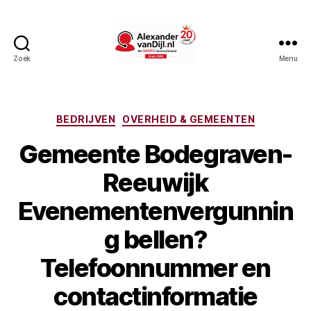
Zoek
Menu
AlexandervanDijl.nl
Categorieën
BEDRIJVEN
OVERHEID & GEMEENTEN
Gemeente Bodegraven-
Reeuwijk
Evenementenvergunnin
g bellen?
Telefoonnummer en
contactinformatie