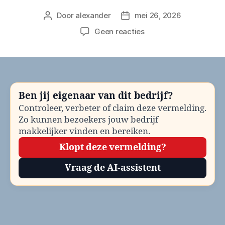
Door
alexander
mei 26, 2026
Berichtauteur
Berichtdatum
op
Geen reacties
Gemeente
Bodegraven-
Reeuwijk
Evenementenvergunn
bellen?
Ben jij eigenaar van dit bedrijf?
Telefoonnummer
Controleer, verbeter of claim deze vermelding.
en
Zo kunnen bezoekers jouw bedrijf
contactinformatie
makkelijker vinden en bereiken.
Klopt deze vermelding?
Vraag de AI-assistent