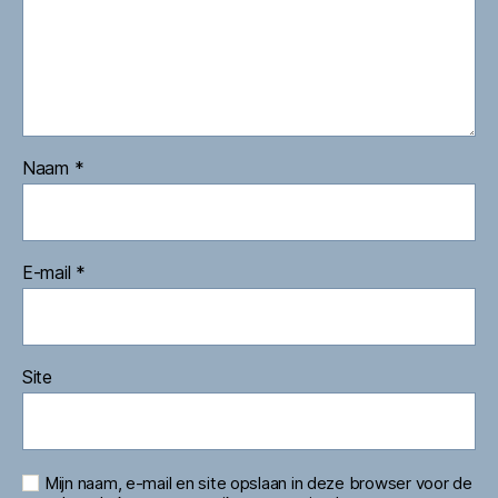
Naam
*
E-mail
*
Site
Mijn naam, e-mail en site opslaan in deze browser voor de