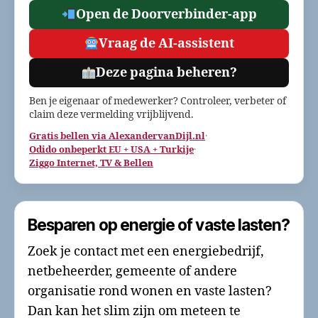
Open de Doorverbinder-app
Vraag de AI-assistent
Deze pagina beheren?
Ben je eigenaar of medewerker? Controleer, verbeter of
claim deze vermelding vrijblijvend.
Gratis bellen via AlexandervanDijl.nl
·
Odido onbeperkt EU + USA + Turkije
·
Ziggo Internet, TV & Bellen
Besparen op energie of vaste lasten?
Zoek je contact met een energiebedrijf,
netbeheerder, gemeente of andere
organisatie rond wonen en vaste lasten?
Dan kan het slim zijn om meteen te