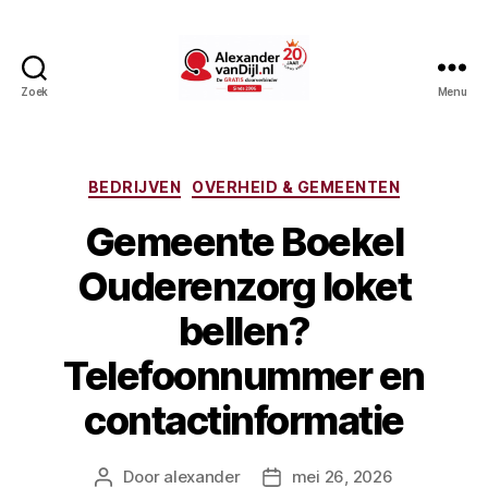
Zoek
Menu
AlexandervanDijl.nl
Categorieën
BEDRIJVEN
OVERHEID & GEMEENTEN
Gemeente Boekel
Ouderenzorg loket
bellen?
Telefoonnummer en
contactinformatie
Door
alexander
mei 26, 2026
Berichtauteur
Berichtdatum