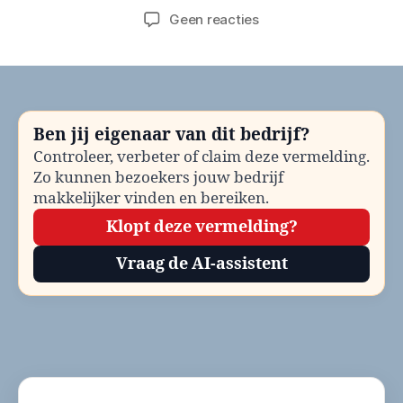
op
Geen reacties
Gemeente
Boekel
Ouderenzorg
loket
bellen?
Ben jij eigenaar van dit bedrijf?
Telefoonnummer
Controleer, verbeter of claim deze vermelding.
en
Zo kunnen bezoekers jouw bedrijf
contactinformatie
makkelijker vinden en bereiken.
Klopt deze vermelding?
Vraag de AI-assistent