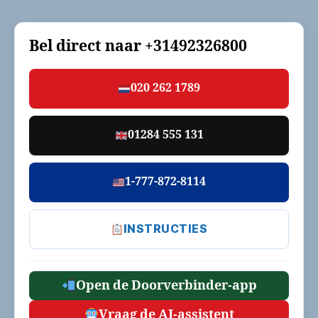
Bel direct naar
+31492326800
020 262 1789
01284 555 131
1-777-872-8114
INSTRUCTIES
Open de Doorverbinder-app
Vraag de AI-assistent