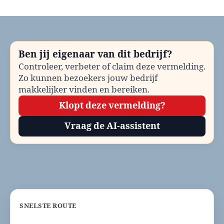
Gemeente
Borsele
bellen?
Telefoonnummer
en
Ben jij eigenaar van dit bedrijf?
contactinformatie
Controleer, verbeter of claim deze vermelding.
Zo kunnen bezoekers jouw bedrijf
makkelijker vinden en bereiken.
Klopt deze vermelding?
Vraag de AI-assistent
SNELSTE ROUTE