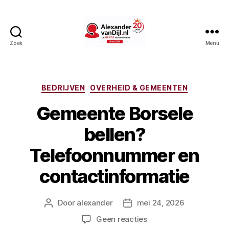
Zoek
Menu
AlexandervanDijl.nl
Categorieën
BEDRIJVEN
OVERHEID & GEMEENTEN
Gemeente Borsele
bellen?
Telefoonnummer en
contactinformatie
Door
alexander
mei 24, 2026
Berichtauteur
Berichtdatum
op
Geen reacties