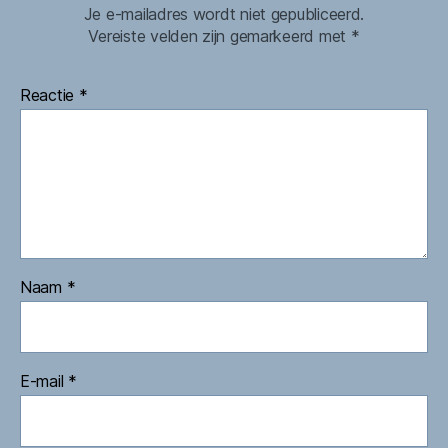
Je e-mailadres wordt niet gepubliceerd.
Vereiste velden zijn gemarkeerd met
*
Reactie
*
Naam
*
E-mail
*