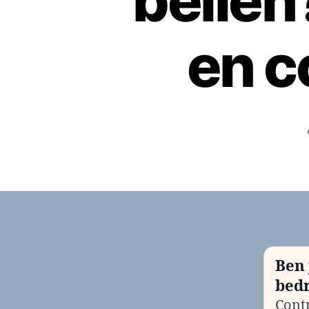
belle
en c
Ben 
bedr
Contr