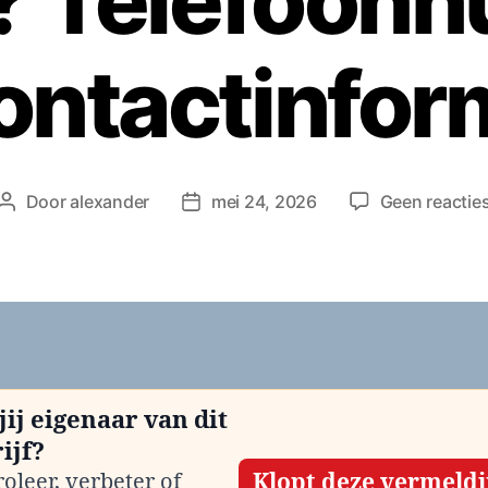
n? Telefoon
ontactinfor
Door
alexander
mei 24, 2026
Geen reactie
Berichtauteur
Berichtdatum
jij eigenaar van dit
ijf?
oleer, verbeter of
Klopt deze vermeld