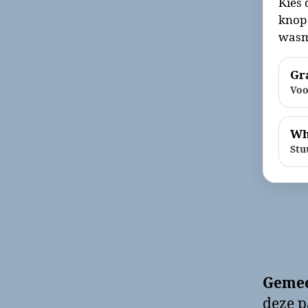
Kies 
knop 
wasm
Gra
Voo
Wh
Stu
Geme
deze p