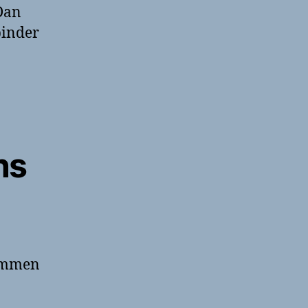
Dan
binder
ns
rummen