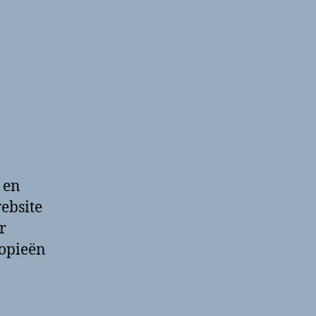
 en
website
r
kopieën