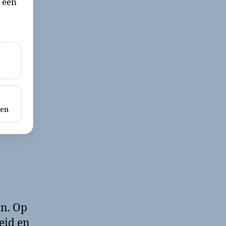
r een
ken
n. Op
eid en