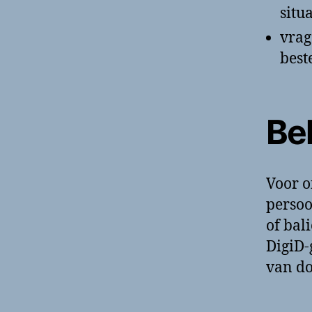
situ
vrag
bes
Be
Voor o
persoo
of bal
DigiD-
van do