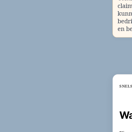
clai
kunn
bedr
en b
SNEL
Wa