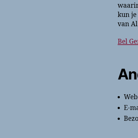
waarin
kun je
van Al
Bel G
An
Webs
E-ma
Bezo