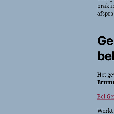
prakti
afspra
Ge
be
Het g
Brum
Bel G
Werkt 