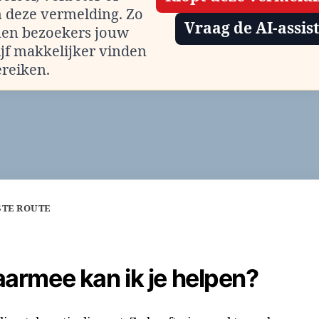
m deze vermelding. Zo
Vraag de AI-assis
en bezoekers jouw
ijf makkelijker vinden
ereiken.
STE ROUTE
armee kan ik je helpen?