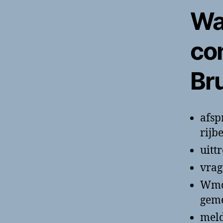
Wa
co
Br
afsp
rijb
uitt
vrag
Wmo,
geme
meld