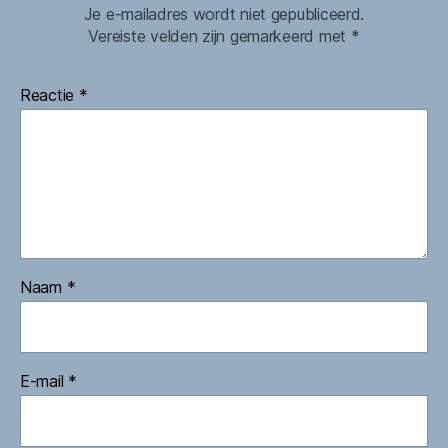
Je e-mailadres wordt niet gepubliceerd.
Vereiste velden zijn gemarkeerd met
*
Reactie
*
Naam
*
E-mail
*