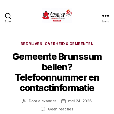
Zoek
Menu
AlexandervanDijl.nl
Categorieën
BEDRIJVEN
OVERHEID & GEMEENTEN
Gemeente Brunssum
bellen?
Telefoonnummer en
contactinformatie
Door
alexander
mei 24, 2026
Berichtauteur
Berichtdatum
op
Geen reacties