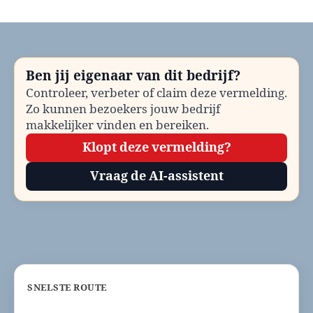
Gemeente
Brunssum
bellen?
Telefoonnummer
en
Ben jij eigenaar van dit bedrijf?
contactinformatie
Controleer, verbeter of claim deze vermelding.
Zo kunnen bezoekers jouw bedrijf
makkelijker vinden en bereiken.
Klopt deze vermelding?
Vraag de AI-assistent
SNELSTE ROUTE