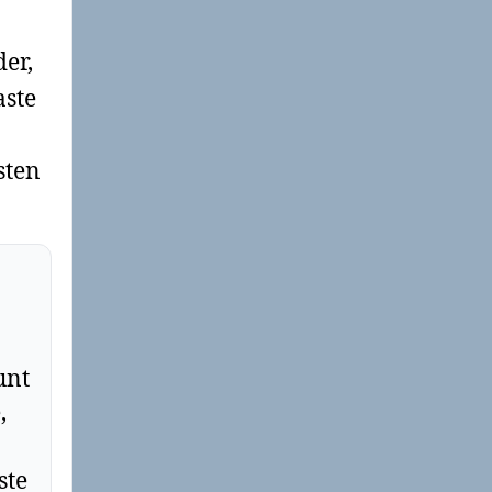
der,
aste
sten
unt
,
ste