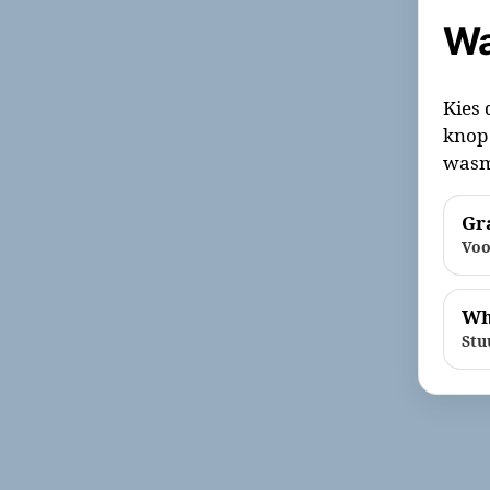
Wa
Kies 
knop 
wasm
Gra
Voo
Wh
Stu