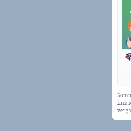
Sommi
link 
vergo