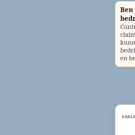
Ben 
bedr
Contr
clai
kunn
bedr
en b
SNEL