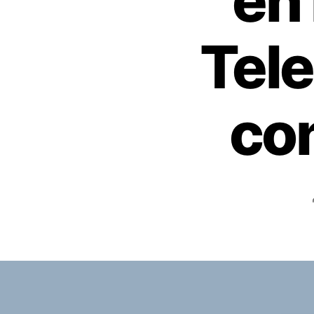
en
Tel
co