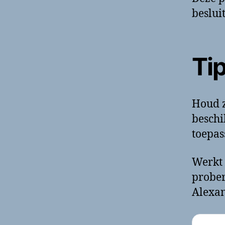
beslui
Tip
Houd z
beschi
toepass
Werkt 
prober
Alexan