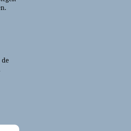
en.
 de
n