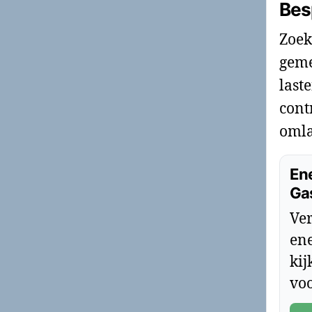
Bes
Zoek
geme
last
cont
omla
Ene
Ga
Ver
ene
kij
voo