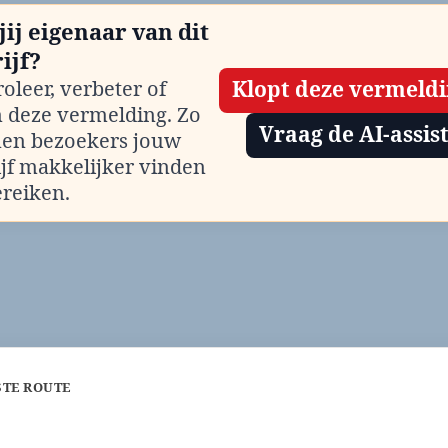
jij eigenaar van dit
ijf?
oleer, verbeter of
Klopt deze vermeld
m deze vermelding. Zo
Vraag de AI-assis
en bezoekers jouw
ijf makkelijker vinden
ereiken.
STE ROUTE