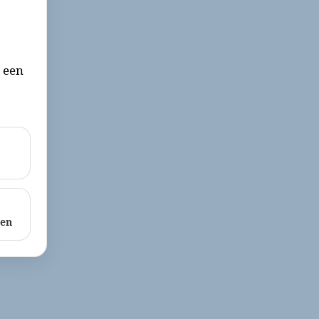
r een
ken