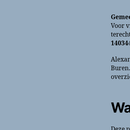
Gemee
Voor v
terech
14034
Alexan
Buren.
overzi
Wa
Deze p