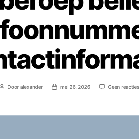
 beroep bell
efoonnumme
ntactinforma
Door
alexander
mei 26, 2026
Geen reactie
Berichtauteur
Berichtdatum