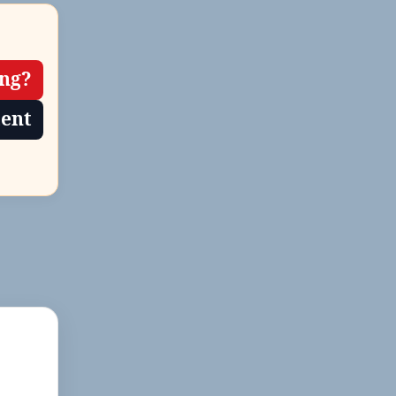
en
contactinformatie
ing?
tent