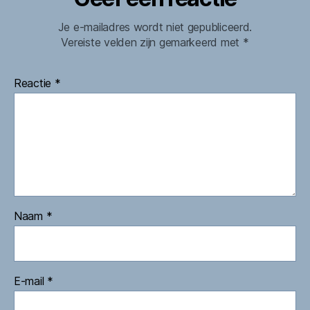
Je e-mailadres wordt niet gepubliceerd.
Vereiste velden zijn gemarkeerd met
*
Reactie
*
Naam
*
E-mail
*