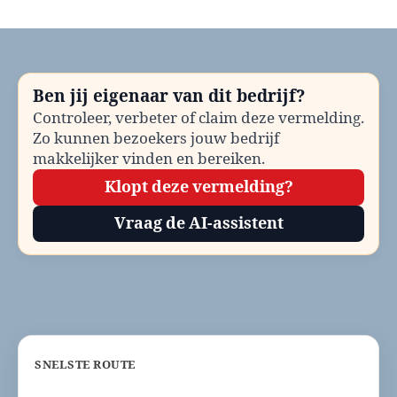
Gemeente
Diemen
bellen?
Telefoonnummer
en
Ben jij eigenaar van dit bedrijf?
contactinformatie
Controleer, verbeter of claim deze vermelding.
Zo kunnen bezoekers jouw bedrijf
makkelijker vinden en bereiken.
Klopt deze vermelding?
Vraag de AI-assistent
SNELSTE ROUTE