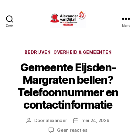
Zoek
Menu
AlexandervanDijl.nl
Categorieën
BEDRIJVEN
OVERHEID & GEMEENTEN
Gemeente Eijsden-
Margraten bellen?
Telefoonnummer en
contactinformatie
Door
alexander
mei 24, 2026
Berichtauteur
Berichtdatum
op
Geen reacties