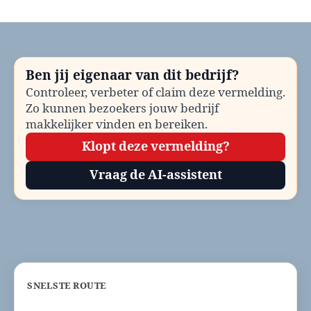
Gemeente
Eijsden-
Margraten
bellen?
Telefoonnummer
Ben jij eigenaar van dit bedrijf?
en
Controleer, verbeter of claim deze vermelding.
contactinformatie
Zo kunnen bezoekers jouw bedrijf
makkelijker vinden en bereiken.
Klopt deze vermelding?
Vraag de AI-assistent
SNELSTE ROUTE