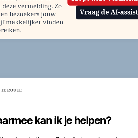
m deze vermelding. Zo
Vraag de AI-assis
en bezoekers jouw
ijf makkelijker vinden
ereiken.
STE ROUTE
armee kan ik je helpen?