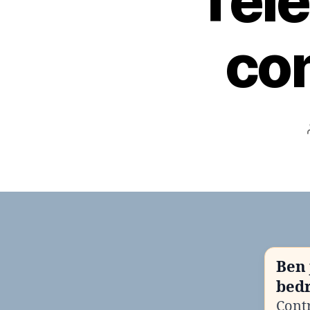
Tel
con
Ben 
bedr
Contr