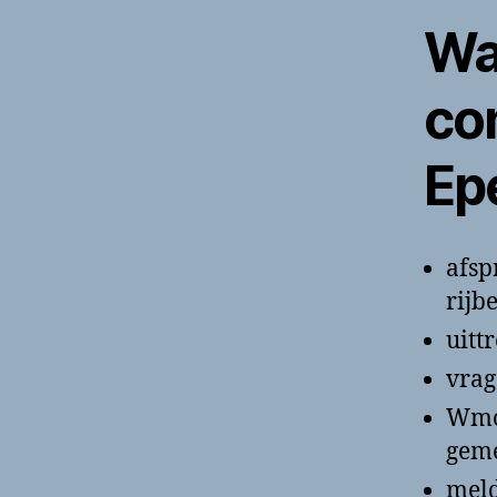
Wa
co
Ep
afsp
rijb
uitt
vrag
Wmo,
geme
meld