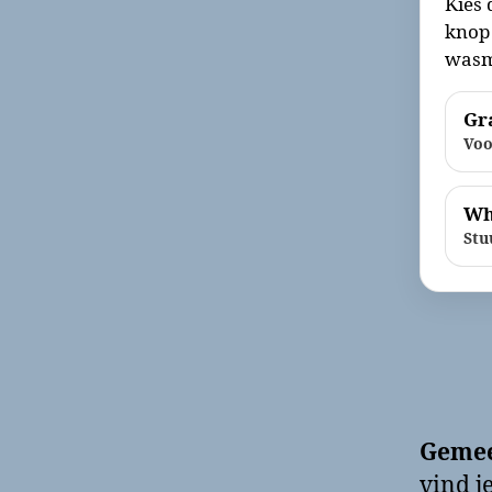
Kies 
knop 
wasm
Gra
Voo
Wh
Stu
Gemee
vind j