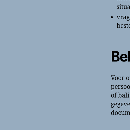
situ
vrag
bes
Be
Voor o
persoo
of bal
gegeve
docume