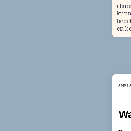
clai
kunn
bedr
en b
SNEL
Wa