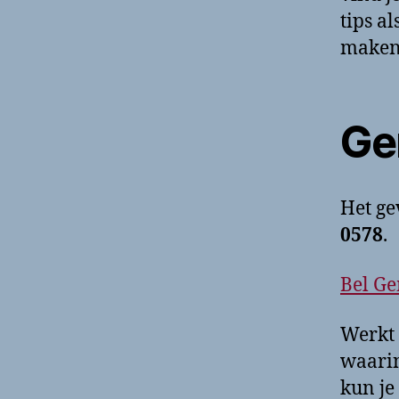
tips a
maken
Ge
Het g
0578
.
Bel Ge
Werkt 
waarin
kun je