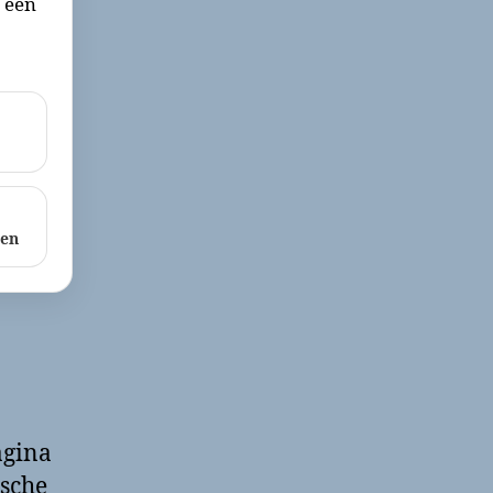
r een
ken
agina
ische