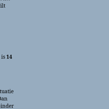
ilt
is
14
tuatie
Dan
binder