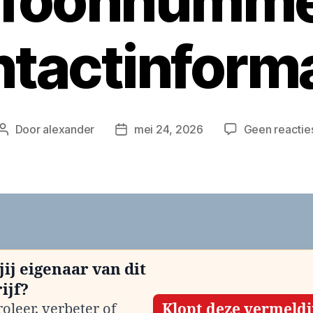
efoonnumme
tactinform
Door
alexander
mei 24, 2026
Geen reactie
Berichtauteur
Berichtdatum
jij eigenaar van dit
ijf?
oleer, verbeter of
Klopt deze vermeld