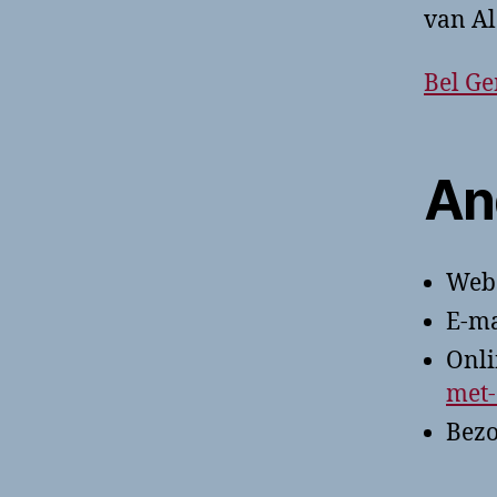
van Al
Bel Ge
An
Webs
E-ma
Onli
met
Bezo