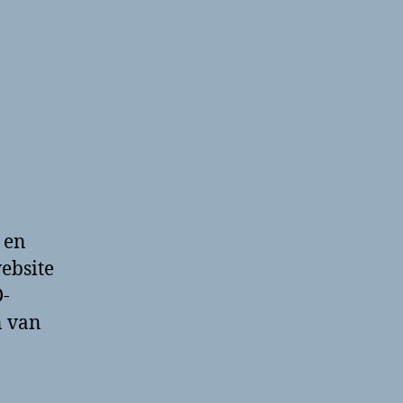
 en
website
D-
n van