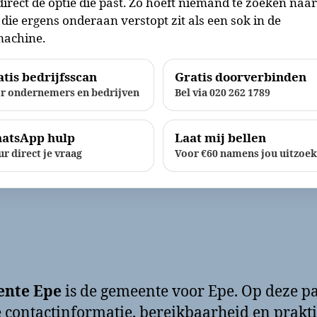
direct de optie die past. Zo hoeft niemand te zoeken naa
die ergens onderaan verstopt zit als een sok in de
achine.
tis bedrijfsscan
Gratis doorverbinden
r ondernemers en bedrijven
Bel via 020 262 1789
atsApp hulp
Laat mij bellen
ur direct je vraag
Voor €60 namens jou uitzoe
nte Epe
is de gemeente voor Epe. Op deze p
e contactinformatie, bereikbaarheid en prakt