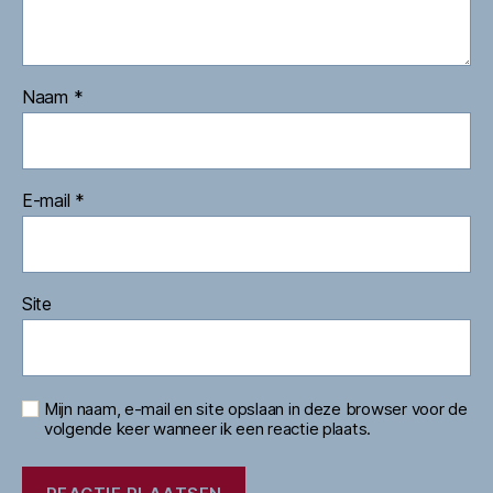
Naam
*
E-mail
*
Site
Mijn naam, e-mail en site opslaan in deze browser voor de
volgende keer wanneer ik een reactie plaats.