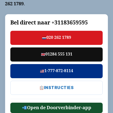
262 1789
.
Bel direct naar
+31183659595
020 262 1789
01284 555 131
1-777-872-8114
INSTRUCTIES
Open de Doorverbinder-app