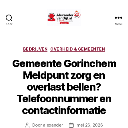
Zoek
Menu
AlexandervanDijl.nl
Categorieën
BEDRIJVEN
OVERHEID & GEMEENTEN
Gemeente Gorinchem
Meldpunt zorg en
overlast bellen?
Telefoonnummer en
contactinformatie
Door
alexander
mei 26, 2026
Berichtauteur
Berichtdatum