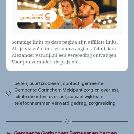
Sommige links op deze pagina zijn affiliate links.
Als je via zo’n link iets aanvraagt of afsluit, kan
Alexander vanDijl.nl een vergoeding ontvangen.
Voor jou verandert de prijs niet.
bellen
,
buurtprobleem
,
contact
,
gemeente
,
Gemeente Gorinchem Meldpunt zorg en overlast
,
Tags
lokale diensten
,
overlast
,
sociaal wijkteam
,
telefoonnummer
,
verward gedrag
,
zorgmelding
←
Gemeente Gorinchem Bezwaar en beroep