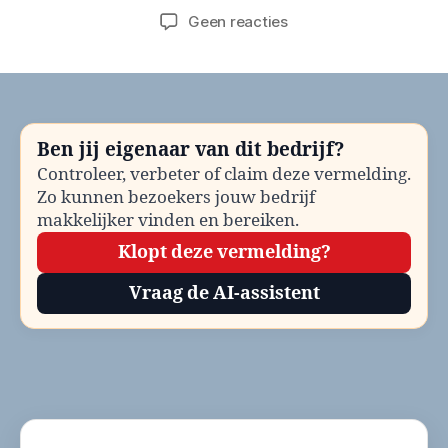
op
Geen reacties
Gemeente
Gorinchem
Meldpunt
zorg
en
Ben jij eigenaar van dit bedrijf?
overlast
Controleer, verbeter of claim deze vermelding.
bellen?
Zo kunnen bezoekers jouw bedrijf
Telefoonnummer
en
makkelijker vinden en bereiken.
contactinformatie
Klopt deze vermelding?
Vraag de AI-assistent