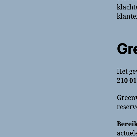
klacht
klante
Gr
Het g
210 0
Greenw
reserv
Berei
actuel