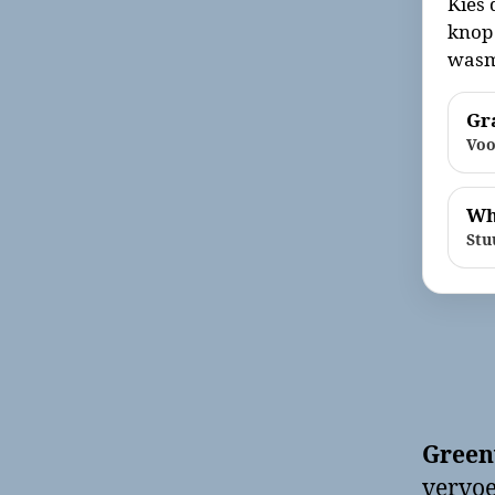
Kies 
knop 
wasm
Gra
Voo
Wh
Stu
Green
vervoe