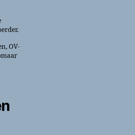
e
oerder.
en, OV-
zomaar
en