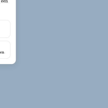
r een
ken