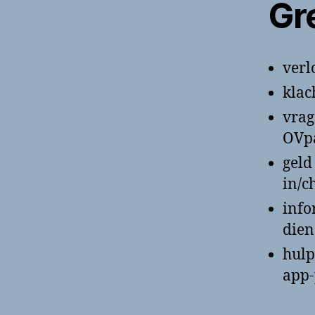
Gr
verl
klac
vrag
OVp
geld
in/c
info
dien
hulp
app-