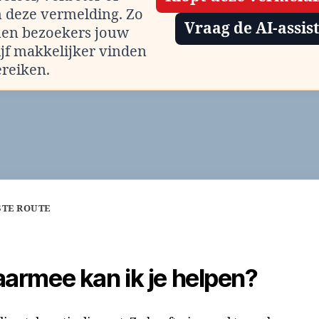
m deze vermelding. Zo
Vraag de AI-assis
en bezoekers jouw
ijf makkelijker vinden
ereiken.
STE ROUTE
armee kan ik je helpen?