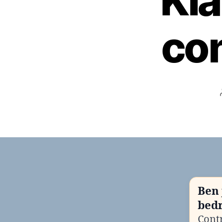
Kla
con
Ben 
bedr
Contr