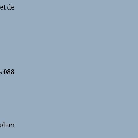
et de
s
088
oleer