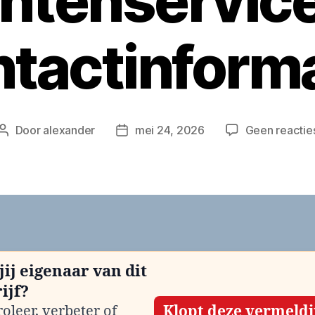
ntenservic
tactinform
Door
alexander
mei 24, 2026
Geen reactie
Berichtauteur
Berichtdatum
jij eigenaar van dit
ijf?
oleer, verbeter of
Klopt deze vermeld