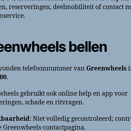
en, reserveringen, deelmobiliteit of contact m
nservice.
eenwheels bellen
evonden telefoonnummer van
Greenwheels
i
100
.
heels gebruikt ook online help en app voor
eringen, schade en ritvragen.
kbaarheid:
Niet volledig gecontroleerd; contr
e Greenwheels-contactpagina.