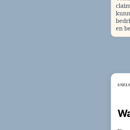
clai
kunn
bedr
en b
SNEL
Wa