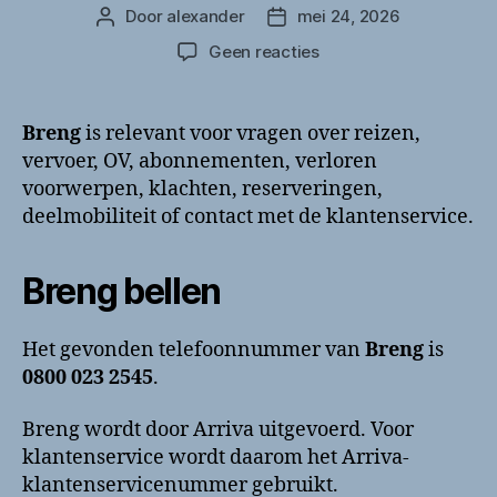
Door
alexander
mei 24, 2026
Berichtauteur
Berichtdatum
op
Geen reacties
Breng
bellen?
Klantenservice
Breng
is relevant voor vragen over reizen,
en
vervoer, OV, abonnementen, verloren
contactinformatie
voorwerpen, klachten, reserveringen,
deelmobiliteit of contact met de klantenservice.
Breng bellen
Het gevonden telefoonnummer van
Breng
is
0800 023 2545
.
Breng wordt door Arriva uitgevoerd. Voor
klantenservice wordt daarom het Arriva-
klantenservicenummer gebruikt.