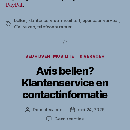
PayPal
.
bellen
,
klantenservice
,
mobiliteit
,
openbaar vervoer
,
Tags
OV
,
reizen
,
telefoonnummer
Categorieën
BEDRIJVEN
MOBILITEIT & VERVOER
Avis bellen?
Klantenservice en
contactinformatie
Door
alexander
mei 24, 2026
Berichtauteur
Berichtdatum
op
Geen reacties
Avis