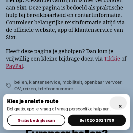
Let op:
AlexandervanDijl.nl is niet verbonden
aan Sixt. Deze pagina is bedoeld als praktische
hulp bij bereikbaarheid en contactinformatie.
Controleer belangrijke reisinformatie altijd via
de officiële website, app of klantenservice van
Sixt.
Heeft deze pagina je geholpen? Dan kun je
vrijwillig een kleine bijdrage doen via
Tikkie
of
PayPal
.
bellen
,
klantenservice
,
mobiliteit
,
openbaar vervoer
,
Tags
OV
,
reizen
,
telefoonnummer
Kies je snelste route
×
Bel gratis, app je vraag of vraag persoonlijke hulp aan.
Categorieën
BEDRIJVEN
MOBILITEIT & VERVOER
Gratis bedrijfsscan
Bel 020 262 1789