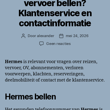
vervoer bellen?
Klantenservice en
contactinformatie
Door
alexander
mei 24, 2026
Berichtauteur
Berichtdatum
op
Geen reacties
Hermes
openbaar
vervoer
Hermes
is relevant voor vragen over reizen,
bellen?
vervoer, OV, abonnementen, verloren
Klantenservice
voorwerpen, klachten, reserveringen,
en
deelmobiliteit of contact met de klantenservice.
contactinformatie
Hermes bellen
Het gevonden telefoonnummer van
Hermes
is