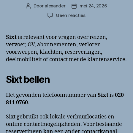
Door
alexander
mei 24, 2026
Berichtauteur
Berichtdatum
op
Geen reacties
Sixt
bellen?
Klantenservice
Sixt
is relevant voor vragen over reizen,
en
vervoer, OV, abonnementen, verloren
contactinformatie
voorwerpen, klachten, reserveringen,
deelmobiliteit of contact met de klantenservice.
Sixt bellen
Het gevonden telefoonnummer van
Sixt
is
020
811 0760
.
Sixt gebruikt ook lokale verhuurlocaties en
online contactmogelijkheden. Voor bestaande
reserveringen kan een ander contactkanaal