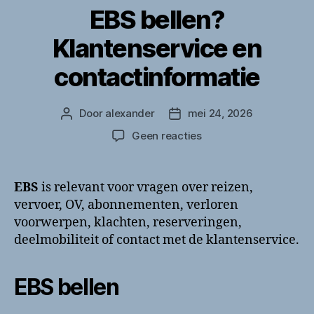
EBS bellen?
Klantenservice en
contactinformatie
Door
alexander
mei 24, 2026
Berichtauteur
Berichtdatum
op
Geen reacties
EBS
bellen?
Klantenservice
EBS
is relevant voor vragen over reizen,
en
vervoer, OV, abonnementen, verloren
contactinformatie
voorwerpen, klachten, reserveringen,
deelmobiliteit of contact met de klantenservice.
EBS bellen