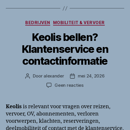
Categorieën
BEDRIJVEN
MOBILITEIT & VERVOER
Keolis bellen?
Klantenservice en
contactinformatie
Door
alexander
mei 24, 2026
Berichtauteur
Berichtdatum
op
Geen reacties
Keolis
bellen?
Klantenservice
Keolis
is relevant voor vragen over reizen,
en
vervoer, OV, abonnementen, verloren
contactinformatie
voorwerpen, klachten, reserveringen,
deelmobiliteit of contact met de klantenservice.