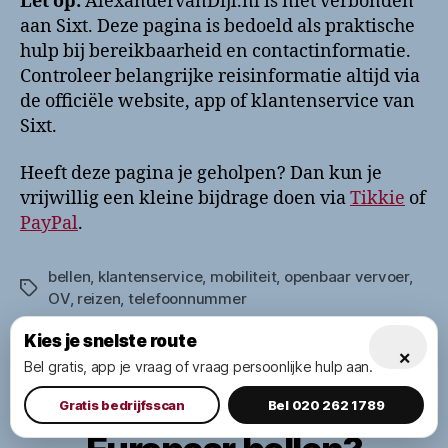
Let op:
AlexandervanDijl.nl is niet verbonden
aan Sixt. Deze pagina is bedoeld als praktische
hulp bij bereikbaarheid en contactinformatie.
Controleer belangrijke reisinformatie altijd via
de officiële website, app of klantenservice van
Sixt.
Heeft deze pagina je geholpen? Dan kun je
vrijwillig een kleine bijdrage doen via
Tikkie
of
PayPal
.
bellen
,
klantenservice
,
mobiliteit
,
openbaar vervoer
,
Tags
OV
,
reizen
,
telefoonnummer
Kies je snelste route
×
Bel gratis, app je vraag of vraag persoonlijke hulp aan.
Categorieën
BEDRIJVEN
MOBILITEIT & VERVOER
Gratis bedrijfsscan
Bel 020 262 1789