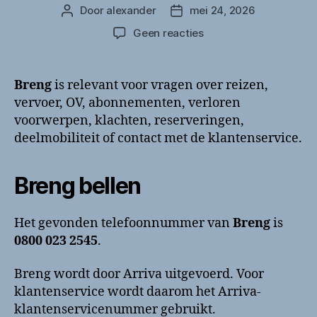
Door
alexander
mei 24, 2026
Berichtauteur
Berichtdatum
op
Geen reacties
Breng
bellen?
Klantenservice
Breng
is relevant voor vragen over reizen,
en
vervoer, OV, abonnementen, verloren
contactinformatie
voorwerpen, klachten, reserveringen,
deelmobiliteit of contact met de klantenservice.
Breng bellen
Het gevonden telefoonnummer van
Breng
is
0800 023 2545
.
Breng wordt door Arriva uitgevoerd. Voor
klantenservice wordt daarom het Arriva-
klantenservicenummer gebruikt.