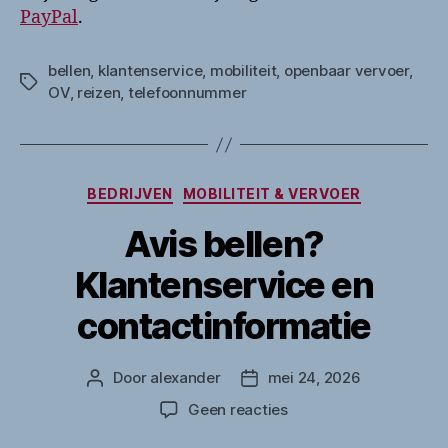
PayPal
.
bellen
,
klantenservice
,
mobiliteit
,
openbaar vervoer
,
Tags
OV
,
reizen
,
telefoonnummer
Categorieën
BEDRIJVEN
MOBILITEIT & VERVOER
Avis bellen?
Klantenservice en
contactinformatie
Door
alexander
mei 24, 2026
Berichtauteur
Berichtdatum
op
Geen reacties
Avis