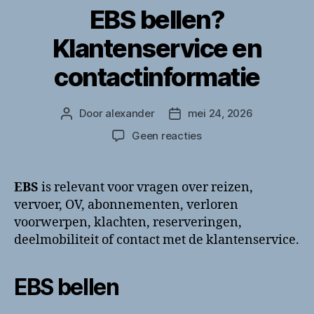
EBS bellen?
Klantenservice en
contactinformatie
Door
alexander
mei 24, 2026
Berichtauteur
Berichtdatum
op
Geen reacties
EBS
bellen?
Klantenservice
EBS
is relevant voor vragen over reizen,
en
vervoer, OV, abonnementen, verloren
contactinformatie
voorwerpen, klachten, reserveringen,
deelmobiliteit of contact met de klantenservice.
EBS bellen