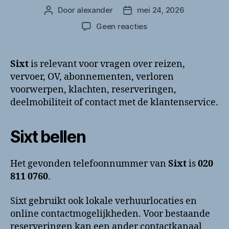
Door
alexander
mei 24, 2026
Berichtauteur
Berichtdatum
op
Geen reacties
Sixt
bellen?
Klantenservice
Sixt
is relevant voor vragen over reizen,
en
vervoer, OV, abonnementen, verloren
contactinformatie
voorwerpen, klachten, reserveringen,
deelmobiliteit of contact met de klantenservice.
Sixt bellen
Het gevonden telefoonnummer van
Sixt
is
020
811 0760
.
Sixt gebruikt ook lokale verhuurlocaties en
online contactmogelijkheden. Voor bestaande
reserveringen kan een ander contactkanaal