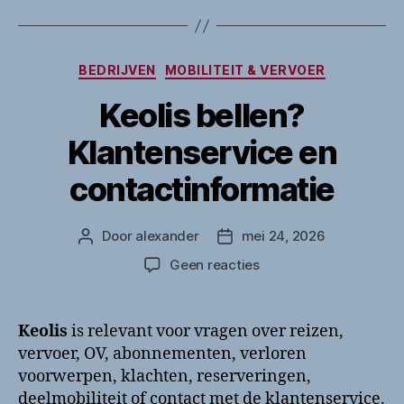
Categorieën
BEDRIJVEN
MOBILITEIT & VERVOER
Keolis bellen?
Klantenservice en
contactinformatie
Door
alexander
mei 24, 2026
Berichtauteur
Berichtdatum
op
Geen reacties
Keolis
bellen?
Klantenservice
Keolis
is relevant voor vragen over reizen,
en
vervoer, OV, abonnementen, verloren
contactinformatie
voorwerpen, klachten, reserveringen,
deelmobiliteit of contact met de klantenservice.