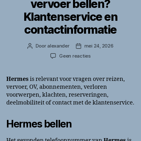
vervoer bellen?
Klantenservice en
contactinformatie
Door
alexander
mei 24, 2026
Berichtauteur
Berichtdatum
op
Geen reacties
Hermes
openbaar
vervoer
Hermes
is relevant voor vragen over reizen,
bellen?
vervoer, OV, abonnementen, verloren
Klantenservice
voorwerpen, klachten, reserveringen,
en
deelmobiliteit of contact met de klantenservice.
contactinformatie
Hermes bellen
Het gevonden telefoonnummer van
Hermes
is