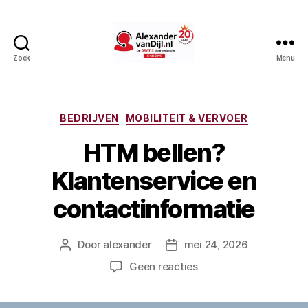
Zoek
Menu
AlexandervanDijl.nl
Categorieën
BEDRIJVEN
MOBILITEIT & VERVOER
HTM bellen?
Klantenservice en
contactinformatie
Door
alexander
mei 24, 2026
Berichtauteur
Berichtdatum
op
Geen reacties
HTM
bellen?