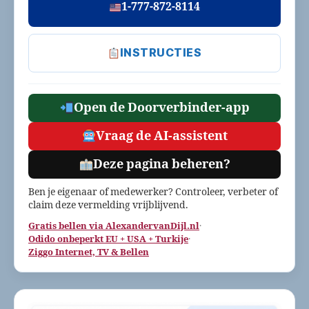
1-777-872-8114
INSTRUCTIES
Open de Doorverbinder-app
Vraag de AI-assistent
Deze pagina beheren?
Ben je eigenaar of medewerker? Controleer, verbeter of
claim deze vermelding vrijblijvend.
Gratis bellen via AlexandervanDijl.nl
·
Odido onbeperkt EU + USA + Turkije
·
Ziggo Internet, TV & Bellen