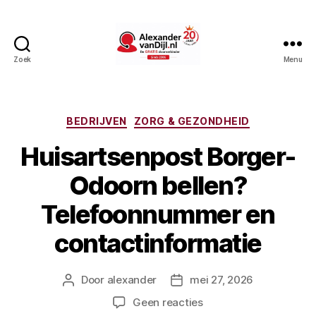
Zoek
Menu
AlexandervanDijl.nl
Categorieën
BEDRIJVEN
ZORG & GEZONDHEID
Huisartsenpost Borger-
Odoorn bellen?
Telefoonnummer en
contactinformatie
Door
alexander
mei 27, 2026
Berichtauteur
Berichtdatum
op
Geen reacties