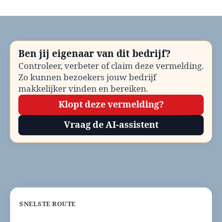
Huisartsenpost
Borger-
Odoorn
bellen?
Telefoonnummer
Ben jij eigenaar van dit bedrijf?
en
Controleer, verbeter of claim deze vermelding.
contactinformatie
Zo kunnen bezoekers jouw bedrijf
makkelijker vinden en bereiken.
Klopt deze vermelding?
Vraag de AI-assistent
SNELSTE ROUTE