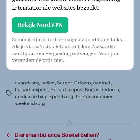
internationale websites bezoekt.
Bekijk NordVPN
Sommige links op deze pagina zijn affiliate links.
Als je via zo’n link iets afsluit, kan Alexander
vanDijl.nl een vergoeding ontvangen. Voor jou
verandert de prijs niet.
avondzorg
,
bellen
,
Borger-Odoorn
,
contact
,
huisartsenpost
,
Huisartsenpost Borger-Odoorn
,
Tags
medische hulp
,
spoedzorg
,
telefoonnummer
,
weekendzorg
←
Dierenambulance Boekel bellen?