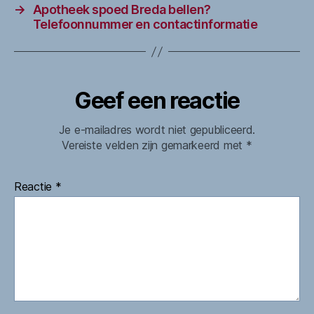
→
Apotheek spoed Breda bellen?
Telefoonnummer en contactinformatie
Geef een reactie
Je e-mailadres wordt niet gepubliceerd.
Vereiste velden zijn gemarkeerd met
*
Reactie
*