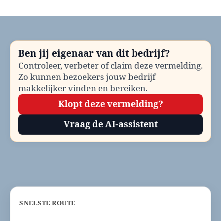
Huisartsenpost
Breda
bellen?
Telefoonnummer
en
Ben jij eigenaar van dit bedrijf?
contactinformatie
Controleer, verbeter of claim deze vermelding.
Zo kunnen bezoekers jouw bedrijf
makkelijker vinden en bereiken.
Klopt deze vermelding?
Vraag de AI-assistent
SNELSTE ROUTE