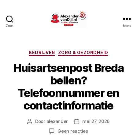
Zoek
Menu
AlexandervanDijl.nl
Categorieën
BEDRIJVEN
ZORG & GEZONDHEID
Huisartsenpost Breda
bellen?
Telefoonnummer en
contactinformatie
Door
alexander
mei 27, 2026
Berichtauteur
Berichtdatum
op
Geen reacties