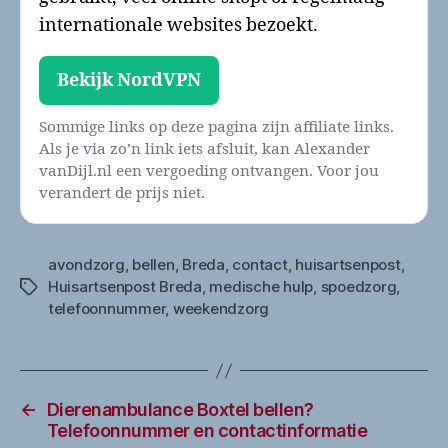
internationale websites bezoekt.
Bekijk NordVPN
Sommige links op deze pagina zijn affiliate links.
Als je via zo’n link iets afsluit, kan Alexander
vanDijl.nl een vergoeding ontvangen. Voor jou
verandert de prijs niet.
avondzorg
,
bellen
,
Breda
,
contact
,
huisartsenpost
,
Huisartsenpost Breda
,
medische hulp
,
spoedzorg
,
Tags
telefoonnummer
,
weekendzorg
←
Dierenambulance Boxtel bellen?
Telefoonnummer en contactinformatie