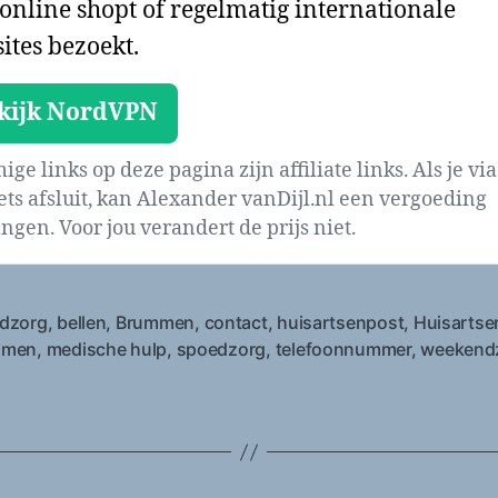
 online shopt of regelmatig internationale
ites bezoekt.
kijk NordVPN
ge links op deze pagina zijn affiliate links. Als je via
iets afsluit, kan Alexander vanDijl.nl een vergoeding
ngen. Voor jou verandert de prijs niet.
dzorg
,
bellen
,
Brummen
,
contact
,
huisartsenpost
,
Huisartse
mmen
,
medische hulp
,
spoedzorg
,
telefoonnummer
,
weekend