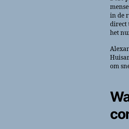
mensen
in de 
direct
het nu
Alexan
Huisar
om sne
Wa
co