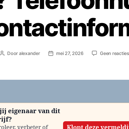
n? Telefoon
ontactinfor
Door
alexander
mei 27, 2026
Geen reactie
Berichtauteur
Berichtdatum
jij eigenaar van dit
ijf?
oleer, verbeter of
Klopt deze vermeld