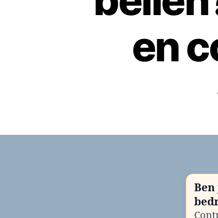
belle
en c
Ben 
bedr
Contr