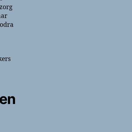
dzorg
aar
zodra
kers
sen