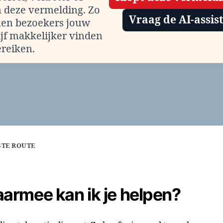
m deze vermelding. Zo
Vraag de AI-assis
en bezoekers jouw
ijf makkelijker vinden
ereiken.
STE ROUTE
armee kan ik je helpen?