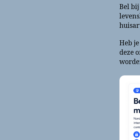
Bel bi
levens
huisar
Heb je
deze o
worde