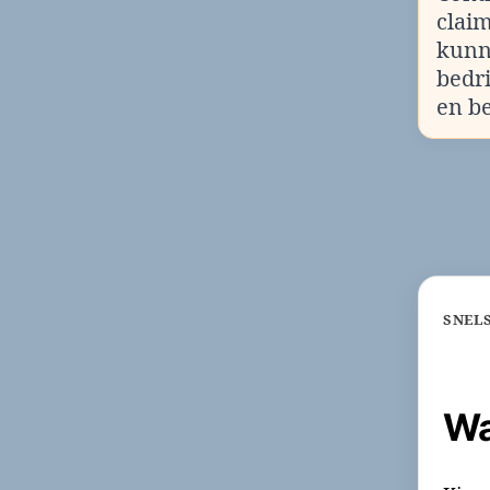
clai
kunn
bedr
en b
SNEL
Wa