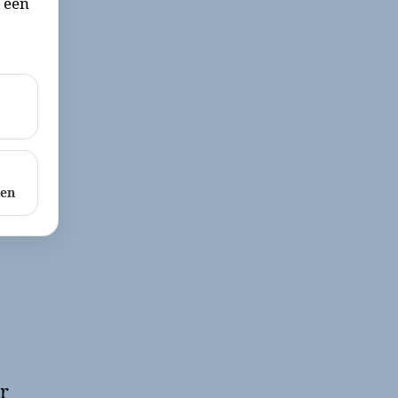
r een
ken
r