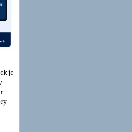
ek je
y
er
acy
,