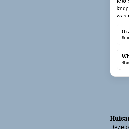
Kies 
knop 
wasm
Gra
Voo
Wh
Stu
Huisa
Deze p