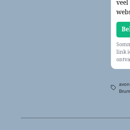
veel
webs
Be
Sommi
link 
ontva
avon
Tags
Bru