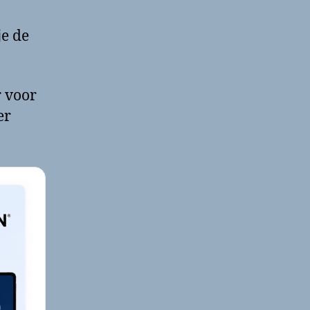
je de
r voor
er