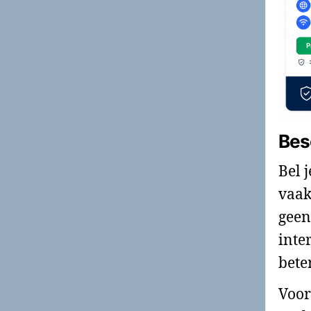
Bes
Bel 
vaak
geen
inte
bete
Voor