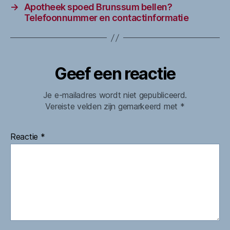
→
Apotheek spoed Brunssum bellen?
Telefoonnummer en contactinformatie
Geef een reactie
Je e-mailadres wordt niet gepubliceerd.
Vereiste velden zijn gemarkeerd met
*
Reactie
*