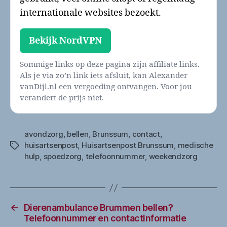
internationale websites bezoekt.
Bekijk NordVPN
Sommige links op deze pagina zijn affiliate links.
Als je via zo’n link iets afsluit, kan Alexander
vanDijl.nl een vergoeding ontvangen. Voor jou
verandert de prijs niet.
avondzorg
,
bellen
,
Brunssum
,
contact
,
huisartsenpost
,
Huisartsenpost Brunssum
,
medische
Tags
hulp
,
spoedzorg
,
telefoonnummer
,
weekendzorg
←
Dierenambulance Brummen bellen?
Telefoonnummer en contactinformatie