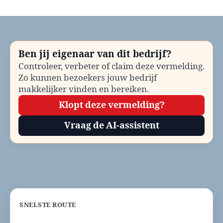
Huisartsenpost
Brunssum
bellen?
Telefoonnummer
en
Ben jij eigenaar van dit bedrijf?
contactinformatie
Controleer, verbeter of claim deze vermelding.
Zo kunnen bezoekers jouw bedrijf
makkelijker vinden en bereiken.
Klopt deze vermelding?
Vraag de AI-assistent
SNELSTE ROUTE