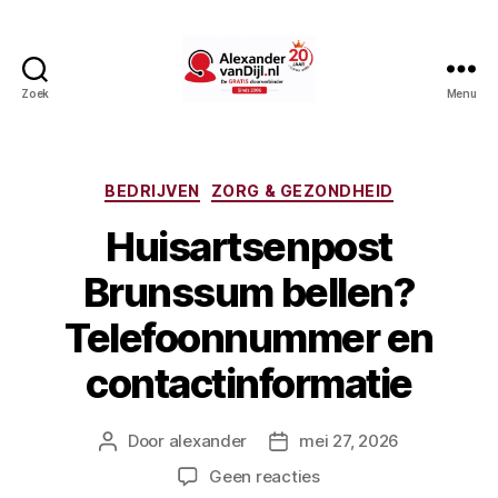
Zoek
Menu
AlexandervanDijl.nl
Categorieën
BEDRIJVEN
ZORG & GEZONDHEID
Huisartsenpost
Brunssum bellen?
Telefoonnummer en
contactinformatie
Door
alexander
mei 27, 2026
Berichtauteur
Berichtdatum
op
Geen reacties