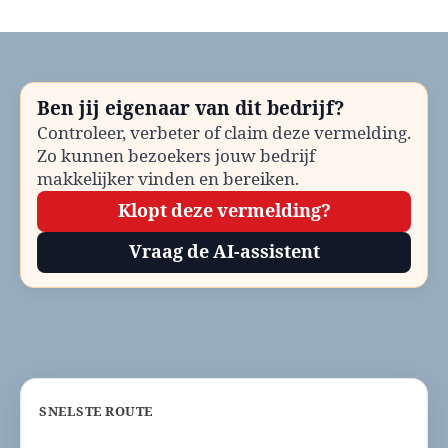
Huisartsenpost
Cranendonck
bellen?
Telefoonnummer
en
Ben jij eigenaar van dit bedrijf?
contactinformatie
Controleer, verbeter of claim deze vermelding.
Zo kunnen bezoekers jouw bedrijf
makkelijker vinden en bereiken.
Klopt deze vermelding?
Vraag de AI-assistent
SNELSTE ROUTE