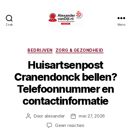
Zoek
Menu
AlexandervanDijl.nl
Categorieën
BEDRIJVEN
ZORG & GEZONDHEID
Huisartsenpost
Cranendonck bellen?
Telefoonnummer en
contactinformatie
Door
alexander
mei 27, 2026
Berichtauteur
Berichtdatum
op
Geen reacties