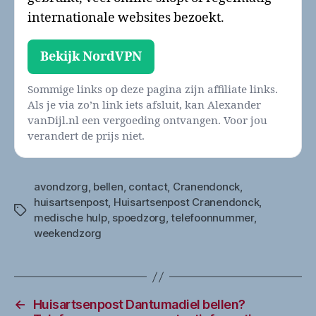
internationale websites bezoekt.
Bekijk NordVPN
Sommige links op deze pagina zijn affiliate links.
Als je via zo’n link iets afsluit, kan Alexander
vanDijl.nl een vergoeding ontvangen. Voor jou
verandert de prijs niet.
avondzorg
,
bellen
,
contact
,
Cranendonck
,
huisartsenpost
,
Huisartsenpost Cranendonck
,
Tags
medische hulp
,
spoedzorg
,
telefoonnummer
,
weekendzorg
←
Huisartsenpost Dantumadiel bellen?