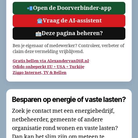
Open de Doorverbinder-app
Vraag de AI-assistent
Deze pagina beheren?
Ben je eigenaar of medewerker? Controleer, verbeter of
claim deze vermelding vrijblijvend.
Gratis bellen via AlexandervanDijl.nl
·
Odido onbeperkt EU + USA + Turkije
·
Ziggo Internet, TV & Bellen
Besparen op energie of vaste lasten?
Zoek je contact met een energiebedrijf,
netbeheerder, gemeente of andere
organisatie rond wonen en vaste lasten?
Dan kan het slim zijn om meteen te