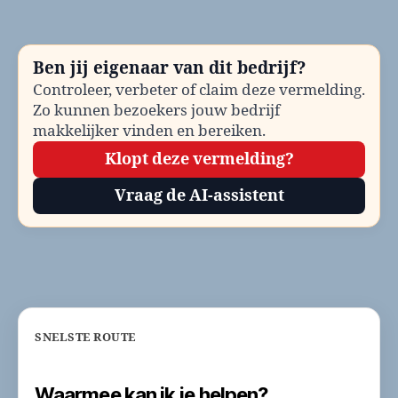
be
Te
en
Ben jij eigenaar van dit bedrijf?
co
Controleer, verbeter of claim deze vermelding.
Zo kunnen bezoekers jouw bedrijf
makkelijker vinden en bereiken.
Klopt deze vermelding?
Vraag de AI-assistent
SNELSTE ROUTE
Waarmee kan ik je helpen?