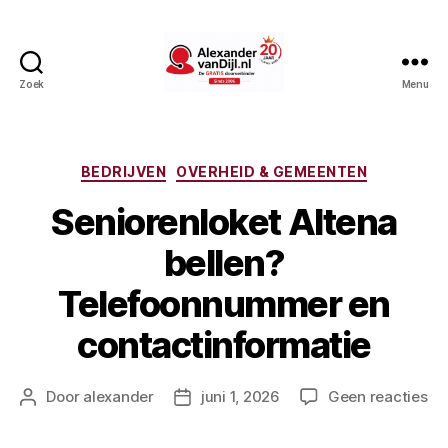
Zoek
Menu
AlexandervanDijl.nl
Categorieën
BEDRIJVEN
OVERHEID & GEMEENTEN
Seniorenloket Altena
bellen?
Telefoonnummer en
contactinformatie
op
Door
alexander
juni 1, 2026
Geen reacties
Berichtauteur
Berichtdatum
Se
Al